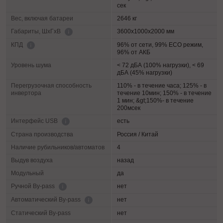
сек
Вес, включая батареи
2646 кг
3600х1000х2000 мм
Габариты, ШхГхВ
96% от сети, 99% ECO режим,
КПД
96% от АКБ
Уровень шума
< 72 дБА (100% нагрузки), < 69
дБА (45% нагрузки)
Перегрузочная способность
110% - в течение часа; 125% - в
инвертора
течение 10мин; 150% - в течение
1 мин; &gt;150%- в течение
200мсек
есть
Интерфейс USB
Страна производства
Россия / Китай
Наличие рубильников/автоматов
4
Выдув воздуха
назад
Модульный
да
нет
Ручной By-pass
нет
Автоматический By-pass
Статический By-pass
нет