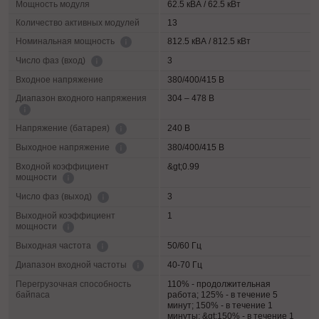
Мощность модуля
62.5 кВА / 62.5 кВт
Количество активных модулей
13
812.5 кВА / 812.5 кВт
Номинальная мощность
3
Число фаз (вход)
Входное напряжение
380/400/415 В
Диапазон входного напряжения
304 – 478 В
240 В
Напряжение (батарея)
380/400/415 В
Выходное напряжение
Входной коэффициент
&gt;0.99
мощности
3
Число фаз (выход)
Выходной коэффициент
1
мощности
50/60 Гц
Выходная частота
40-70 Гц
Диапазон входной частоты
Перегрузочная способность
110% - продолжительная
байпаса
работа; 125% - в течение 5
минут; 150% - в течение 1
минуты; &gt;150% - в течение 1