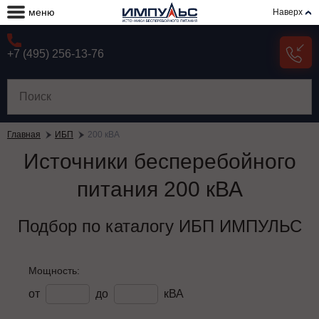
меню
Наверх
+7 (495) 256-13-76
Главная
ИБП
200 кВА
Источники бесперебойного
питания 200 кВА
Подбор по каталогу ИБП ИМПУЛЬС
Мощность:
от
до
кВА