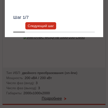
Всю информацию предоставит ваш
персональный менеджер.
Шаг
1
/7
Следующий шаг
Тип ИБП:
двойного преобразования (on-line)
Мощность:
200 кВА / 200 кВт
Число фаз (вход):
3
Число фаз (выход):
3
Габариты:
2000х1000х2000
Подробнее