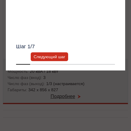
Политикой конфиденциальности
*
Получить список моделей и скидку
Всю информацию предоставит ваш
персональный менеджер.
Шаг
1
/7
Следующий шаг
Тип ИБП:
двойного преобразования (on-line)
Мощность:
20 кВА / 18 кВт
Число фаз (вход):
3
Число фаз (выход):
1/3 (настраивается)
Габариты:
342 x 856 x 827
Подробнее