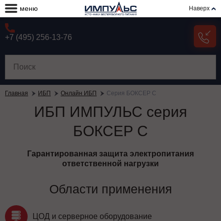
меню
Наверх
+7 (495) 256-13-76
Главная
ИБП
Онлайн ИБП
Серия БОКСЕР С
ИБП ИМПУЛЬС серия
БОКСЕР С
Гарантированная защита электропитания
ответственной нагрузки
Области применения
ЦОД и серверное оборудование