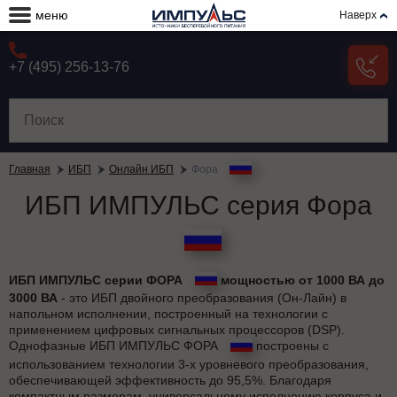
меню
Наверх
+7 (495) 256-13-76
Главная
ИБП
Онлайн ИБП
Фора
ИБП ИМПУЛЬС серия Фора
ИБП ИМПУЛЬС серии ФОРА
мощностью от 1000 ВА до
3000 ВА
- это ИБП двойного преобразования (Он-Лайн) в
напольном исполнении, построенный на технологии с
применением цифровых сигнальных процессоров (DSP).
Однофазные ИБП ИМПУЛЬС ФОРА
построены с
использованием технологии 3-х уровневого преобразования,
обеспечивающей эффективность до 95,5%. Благодаря
компактным размерам, универсальному исполнению корпуса и