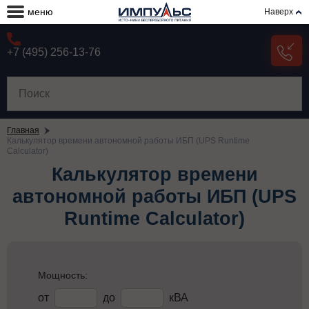
меню
Наверх
+7 (495) 256-13-76
Главная
Калькулятор времени автономной работы ИБП (UPS Runtime
Calculator)
Калькулятор времени
автономной работы ИБП (UPS
Runtime Calculator)
Мощность:
от
до
кВА