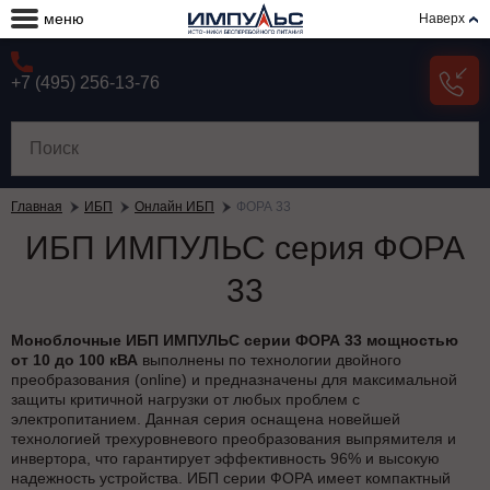
меню
Наверх
+7 (495) 256-13-76
Главная
ИБП
Онлайн ИБП
ФОРА 33
ИБП ИМПУЛЬС серия ФОРА
33
Моноблочные ИБП ИМПУЛЬС серии ФОРА 33 мощностью
от 10 до 100 кВА
выполнены по технологии двойного
преобразования (online) и предназначены для максимальной
защиты критичной нагрузки от любых проблем с
электропитанием. Данная серия оснащена новейшей
технологией трехуровневого преобразования выпрямителя и
инвертора, что гарантирует эффективность 96% и высокую
надежность устройства. ИБП серии ФОРА имеет компактный