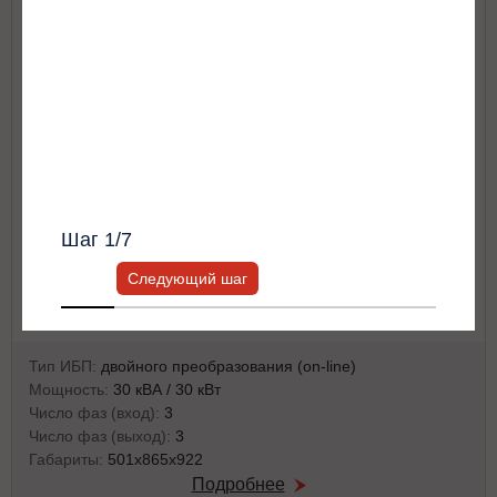
Для лифтового оборудования
Я согласен с
Политикой хранения и
Другое
обработки персональных данных
и
Политикой конфиденциальности
*
Получить список моделей и скидку
Всю информацию предоставит ваш
персональный менеджер.
Шаг
1
/7
Следующий шаг
Тип ИБП:
двойного преобразования (on-line)
Мощность:
30 кВА / 30 кВт
Число фаз (вход):
3
Число фаз (выход):
3
Габариты:
501x865x922
Подробнее