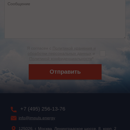
Я согласен с
Политикой хранения и
обработки персональных данных
и
Политикой конфиденциальности
*
Отправить
+7 (495) 256-13-76
info@impuls.energy
125026, г. Москва, Ленинградское шоссе, 8, корп. 2