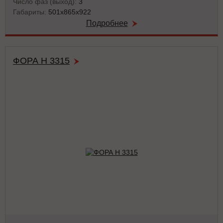
Число фаз (выход):
3
Габариты:
501x865x922
Подробнее
ФОРА Н 3315