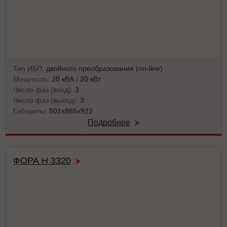
Тип ИБП:
двойного преобразования (on-line)
Мощность:
20 кВА / 20 кВт
Число фаз (вход):
3
Число фаз (выход):
3
Габариты:
501x865x922
Подробнее
ФОРА Н 3320