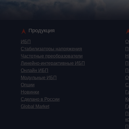
Продукция
ИБП
О
Стабилизаторы напряжения
П
Частотные преобразователи
Н
Линейно-интерактивные ИБП
П
Онлайн ИБП
П
Модульные ИБП
О
Опции
С
Новинки
Г
Сделано в России
К
Global Market
Г
П
к
П