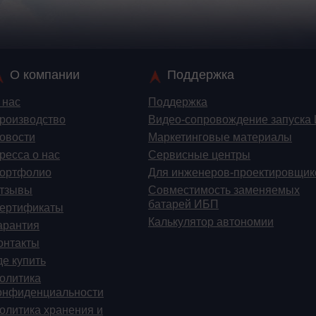
О компании
Поддержка
 нас
Поддержка
роизводство
Видео-сопровождение запуска
овости
Маркетинговые материалы
ресса о нас
Сервисные центры
ортфолио
Для инженеров-проектировщик
тзывы
Cовместимость заменяемых
батарей ИБП
ертификаты
Калькулятор автономии
арантия
онтакты
де купить
олитика
онфиденциальности
олитика хранения и