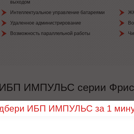
выходом
Интеллектуальное управление батареями
ЖК
Удаленное администрирование
Во
Возможность параллельной работы
Чи
 ИБП ИМПУЛЬС серии Фри
дбери ИБП ИМПУЛЬС за 1 мину