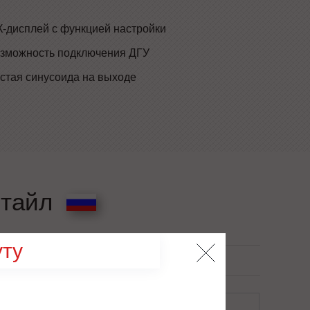
-дисплей с функцией настройки
зможность подключения ДГУ
стая синусоида на выходе
стайл
ту