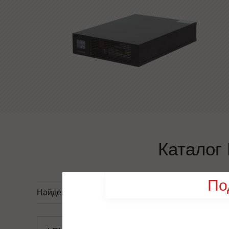
Каталог
По
Найдено моделей:
4