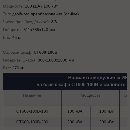
Мощность:
100 кВА / 100 кВт
Тип:
двойного преобразования (on-line)
Число фаз (вход/выход):
3/3
Габариты:
511x785x140 мм
Вес:
45 кг
Силовой шкаф:
СТ600-100B
Габариты шкафа:
800x1000x2000 мм
Вес:
270 кг
Варианты модульных ИБ
на базе шкафа СТ600-100B и силового
Название
Мощность
Ко
СТ600-100В-100
100 кВА
100 кВт
СТ600-100В-200
200 кВА
200 кВт