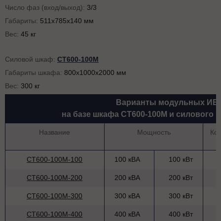
Число фаз (вход/выход):
3/3
Габариты:
511x785x140 мм
Вес:
45 кг
Силовой шкаф:
СТ600-100M
Габариты шкафа:
800x1000x2000 мм
Вес:
300 кг
Варианты модульных ИБ
на базе шкафа СТ600-100M и силового
Название
Мощность
Ко
СТ600-100M-100
100 кВА
100 кВт
СТ600-100M-200
200 кВА
200 кВт
СТ600-100M-300
300 кВА
300 кВт
СТ600-100M-400
400 кВА
400 кВт