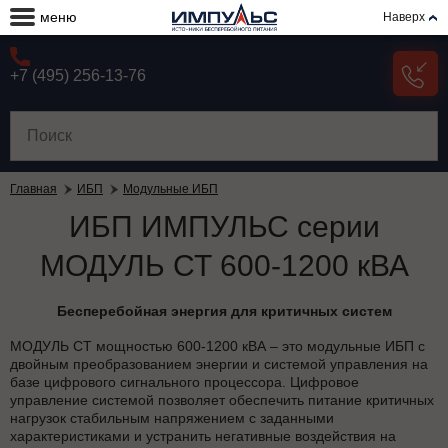
меню
Наверх
+7 (495) 256-13-76
Главная
ИБП
Модульные ИБП
ИБП ИМПУЛЬС серии
МОДУЛЬ СТ 600-1200 кВА
Бесперебойная энергия для критичных систем
МОДУЛЬ СТ мощностью 600-1200 кВА – это модульные ИБП с
двойным преобразованием энергии и системой управления на
базе цифрового сигнального процессора. Цифровое
управление системой позволяет обеспечить питание критичных
нагрузок стабильным напряжением с заданными
характеристиками и устранить негативные воздействия на