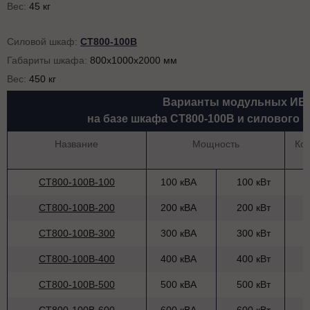
Вес:
45 кг
Силовой шкаф:
СТ800-100В
Габариты шкафа:
800x1000x2000 мм
Вес:
450 кг
Варианты модульных ИБ
на базе шкафа СТ800-100В и силового
Название
Мощность
Ко
СТ800-100В-100
100 кВА
100 кВт
СТ800-100В-200
200 кВА
200 кВт
СТ800-100В-300
300 кВА
300 кВт
СТ800-100В-400
400 кВА
400 кВт
СТ800-100В-500
500 кВА
500 кВт