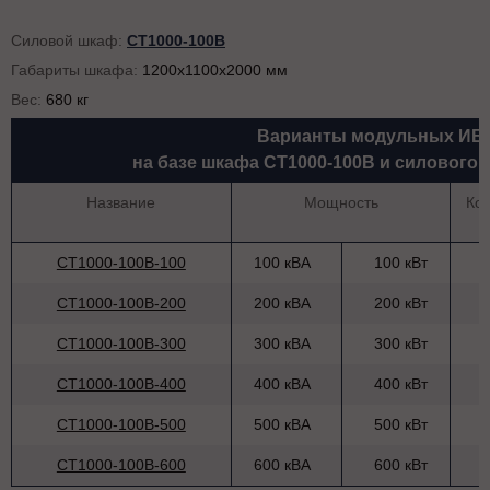
Силовой шкаф:
СТ1000-100В
Габариты шкафа:
1200х1100х2000 мм
Вес:
680 кг
Варианты модульных ИБ
на базе шкафа СТ1000-100В и силового
Название
Мощность
Ко
СТ1000-100В-100
100 кВА
100 кВт
СТ1000-100В-200
200 кВА
200 кВт
СТ1000-100В-300
300 кВА
300 кВт
СТ1000-100В-400
400 кВА
400 кВт
СТ1000-100В-500
500 кВА
500 кВт
СТ1000-100В-600
600 кВА
600 кВт