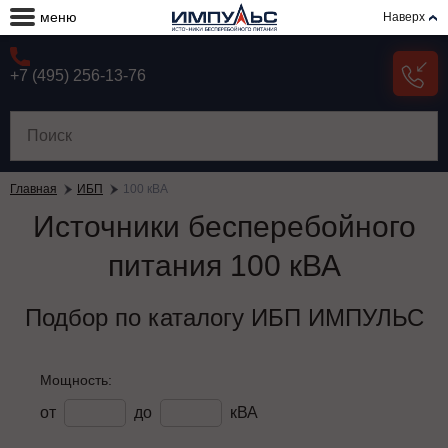
меню
Наверх
+7 (495) 256-13-76
Главная
ИБП
100 кВА
Источники бесперебойного
питания 100 кВА
Подбор по каталогу ИБП ИМПУЛЬС
Мощность:
от
до
кВА