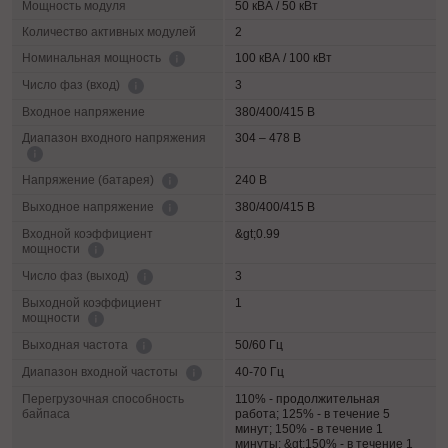
Мощность модуля
50 кВА / 50 кВт
Количество активных модулей
2
100 кВА / 100 кВт
Номинальная мощность
3
Число фаз (вход)
Входное напряжение
380/400/415 В
Диапазон входного напряжения
304 – 478 В
240 В
Напряжение (батарея)
380/400/415 В
Выходное напряжение
Входной коэффициент
&gt;0.99
мощности
3
Число фаз (выход)
Выходной коэффициент
1
мощности
50/60 Гц
Выходная частота
40-70 Гц
Диапазон входной частоты
Перегрузочная способность
110% - продолжительная
байпаса
работа; 125% - в течение 5
минут; 150% - в течение 1
минуты; &gt;150% - в течение 1