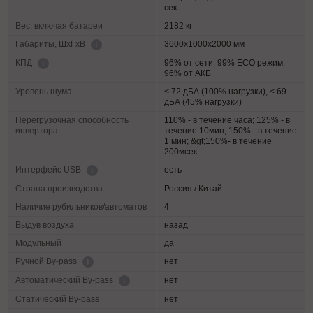
сек
Вес, включая батареи
2182 кг
3600х1000х2000 мм
Габариты, ШхГхВ
96% от сети, 99% ECO режим,
КПД
96% от АКБ
Уровень шума
< 72 дБА (100% нагрузки), < 69
дБА (45% нагрузки)
Перегрузочная способность
110% - в течение часа; 125% - в
инвертора
течение 10мин; 150% - в течение
1 мин; &gt;150%- в течение
200мсек
есть
Интерфейс USB
Страна производства
Россия / Китай
Наличие рубильников/автоматов
4
Выдув воздуха
назад
Модульный
да
нет
Ручной By-pass
нет
Автоматический By-pass
Статический By-pass
нет