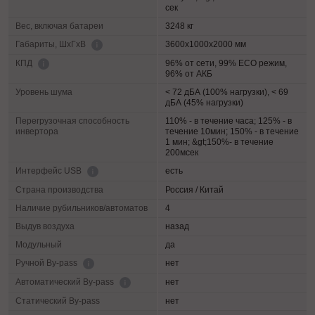
сек
Вес, включая батареи
3248 кг
3600х1000х2000 мм
Габариты, ШхГхВ
96% от сети, 99% ECO режим,
КПД
96% от АКБ
Уровень шума
< 72 дБА (100% нагрузки), < 69
дБА (45% нагрузки)
Перегрузочная способность
110% - в течение часа; 125% - в
инвертора
течение 10мин; 150% - в течение
1 мин; &gt;150%- в течение
200мсек
есть
Интерфейс USB
Страна производства
Россия / Китай
Наличие рубильников/автоматов
4
Выдув воздуха
назад
Модульный
да
нет
Ручной By-pass
нет
Автоматический By-pass
Статический By-pass
нет