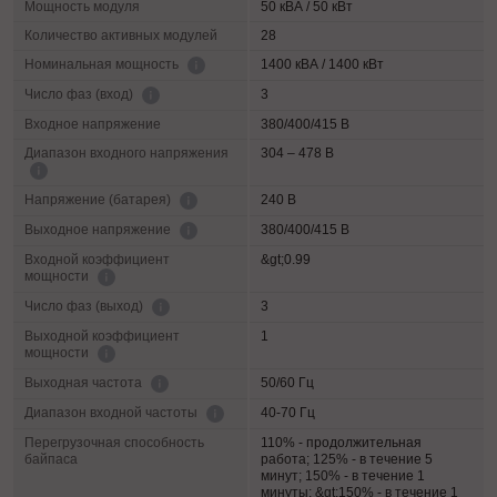
Мощность модуля
50 кВА / 50 кВт
Количество активных модулей
28
1400 кВА / 1400 кВт
Номинальная мощность
3
Число фаз (вход)
Входное напряжение
380/400/415 В
Диапазон входного напряжения
304 – 478 В
240 В
Напряжение (батарея)
380/400/415 В
Выходное напряжение
Входной коэффициент
&gt;0.99
мощности
3
Число фаз (выход)
Выходной коэффициент
1
мощности
50/60 Гц
Выходная частота
40-70 Гц
Диапазон входной частоты
Перегрузочная способность
110% - продолжительная
байпаса
работа; 125% - в течение 5
минут; 150% - в течение 1
минуты; &gt;150% - в течение 1