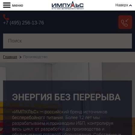
меню
Наверх
+7 (495) 256-13-76
Главная
Производство
ЭНЕРГИЯ БЕЗ ПЕРЕРЫВА
«ИМПУЛЬС» — российский бренд источников
бесперебойного питания. Более 12 лет мы
разрабатываем и производим ИБП, контролируя
весь цикл: от разработки до производства и
обслуживания готового оборудования. Собственные