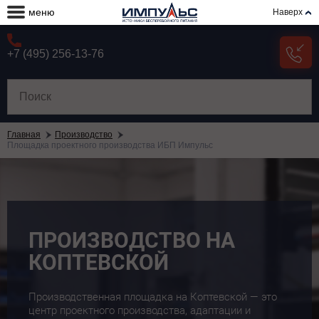
меню
Наверх
+7 (495) 256-13-76
Главная
Производство
Площадка проектного производства ИБП Импульс
ПРОИЗВОДСТВО НА
КОПТЕВСКОЙ
Производственная площадка на Коптевской — это
центр проектного производства, адаптации и