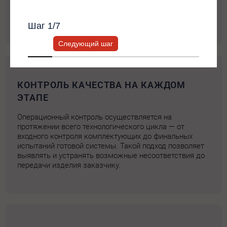
производственных процессов и соответствие изделия
персональный менеджер.
требованиям проекта.
Шаг
1
/7
Следующий шаг
КОНТРОЛЬ КАЧЕСТВА НА КАЖДОМ
ЭТАПЕ
Операционный контроль осуществляется на
протяжении всего технологического цикла — от
входного контроля комплектующих до финальных
испытаний готовой системы. Такой подход позволяет
выявлять и устранять возможные несоответствия до
передачи изделия заказчику.