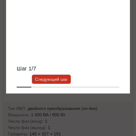
Формируем бюджет для закупки
Для лифтового оборудования
МИНИ 1000
Я согласен с
Политикой хранения и
Другое
обработки персональных данных
и
Политикой конфиденциальности
*
Получить список моделей и скидку
Всю информацию предоставит ваш
персональный менеджер.
Шаг
1
/7
Следующий шаг
Тип ИБП:
двойного преобразования (on-line)
Мощность:
1 000 ВА / 800 Вт
Число фаз (вход):
1
Число фаз (выход):
1
Габариты:
140 × 327 × 191