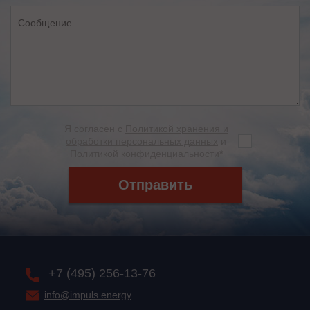
Я согласен с
Политикой хранения и
обработки персональных данных
и
Политикой конфиденциальности
*
Отправить
+7 (495) 256-13-76
info@impuls.energy