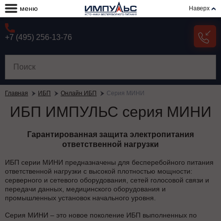
меню
Наверх
+7 (495) 256-13-76
Главная
ИБП
Онлайн ИБП
Серия МИНИ
ИБП ИМПУЛЬС серия МИНИ
Гарантированная защита электропитания
ответственной нагрузки
ИБП серии МИНИ предназначены для бесперебойного питания
ответственной нагрузки с высокой плотностью мощности:
серверного и сетевого оборудования, сетей голосовой связи и
передачи данных, медицинского оборудования и
промышленных установок начального уровня.
Серия МИНИ – это новое поколение ИБП выполненных по