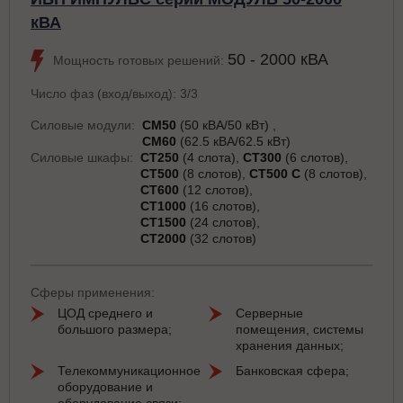
кВА
50 - 2000 кВА
Мощность готовых решений:
Число фаз (вход/выход): 3/3
Силовые модули:
СМ50
(50 кВА/50 кВт)
СМ60
(62.5 кВА/62.5 кВт)
Силовые шкафы:
СТ250
(4 слота)
СТ300
(6 слотов)
СТ500
(8 слотов)
СТ500 С
(8 слотов)
СТ600
(12 слотов)
СТ1000
(16 слотов)
СТ1500
(24 слотов)
СТ2000
(32 слотов)
Сферы применения:
ЦОД среднего и
Серверные
большого размера;
помещения, системы
хранения данных;
Телекоммуникационное
Банковская сфера;
оборудование и