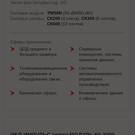
Число фаз (вход/выход): 3/3
Силовые модули:
PM50N
(50 кВА/50 кВт)
Силовые шкафы:
СК200
(4 слота)
СК300
(6 слотов)
СК600
(12 слотов)
Сферы применения:
ЦОД среднего и
Серверные
большого размера;
помещения, системы
хранения данных;
Телекоммуникационное
Системы
оборудование и
автоматизированного
оборудование связи;
управления
производством;
Банковская сфера;
Коммерческие здания
и офисы.
ИБП ИМПУЛЬС серии МОДУЛЬ 50-2000