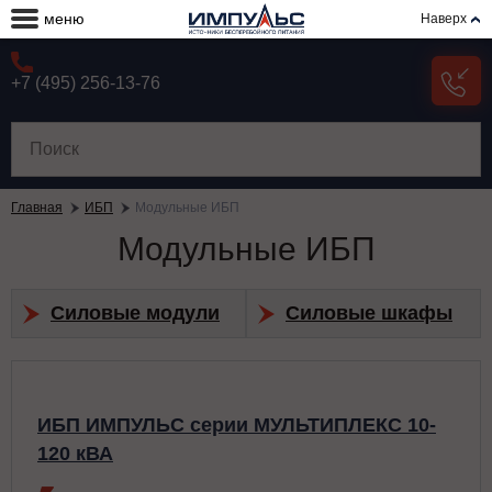
меню
Наверх
+7 (495) 256-13-76
Главная
ИБП
Модульные ИБП
Модульные ИБП
Силовые модули
Силовые шкафы
ИБП ИМПУЛЬС серии МУЛЬТИПЛЕКС 10-
120 кВА