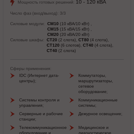
10 - 120 кВА
Мощность готовых решений:
Число фаз (вход/выход): 3/3
Силовые модули:
СМ10
(10 кВА/10 кВт)
СМ15
(15 кВА/15 кВт)
СМ20
(20 кВА/20 кВт)
Силовые шкафы:
СТ20
(2 слота)
СТ80
(4 слота)
СТ120
(6 слотов)
СТ40
(4 слота)
СТ40
(2 слота)
Сферы применения:
IDC (Интернет дата-
Коммутаторы,
центры);
маршрутизаторы,
сетевое
оборудование;
Системы контроля и
Коммуникационные
управления;
системы;
Серверные и рабочие
Дежурное освещение;
станции;
Телекоммуникационное
Медицинское и
оборудование и
диагностическое