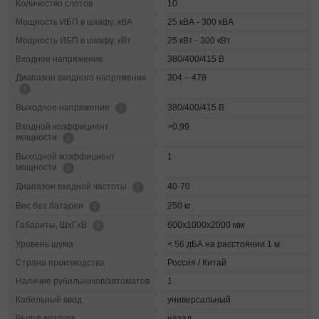
Количество слотов
10
Мощность ИБП в шкафу, кВА
25 кВА - 300 кВА
Мощность ИБП в шкафу, кВт
25 кВт - 300 кВт
Входное напряжение
380/400/415 В
Диапазон входного напряжения
304 – 478
380/400/415 В
Выходное напряжение
Входной коэффициент
>0.99
мощности
Выходной коэффициент
1
мощности
40-70
Диапазон входной частоты
250 кг
Вес без батареи
600х1000х2000 мм
Габариты, ШхГхВ
Уровень шума
< 56 дБА на расстоянии 1 м
Страна производства
Россия / Китай
Наличие рубильников/автоматов
1
Кабельный ввод
универсальный
Выдув воздуха
назад