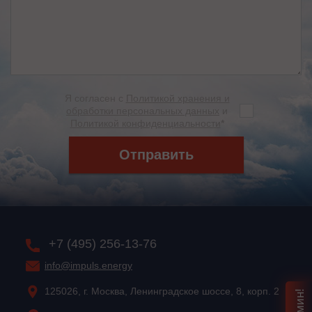
Я согласен с
Политикой хранения и
обработки персональных данных
и
Политикой конфиденциальности
*
Отправить
+7 (495) 256-13-76
info@impuls.energy
125026, г. Москва, Ленинградское шоссе, 8, корп. 2