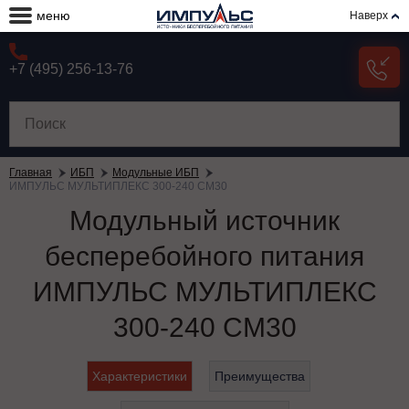
меню
Наверх
+7 (495) 256-13-76
Главная
ИБП
Модульные ИБП
ИМПУЛЬС МУЛЬТИПЛЕКС 300-240 СМ30
Модульный источник
бесперебойного питания
ИМПУЛЬС МУЛЬТИПЛЕКС
300-240 СМ30
Характеристики
Преимущества