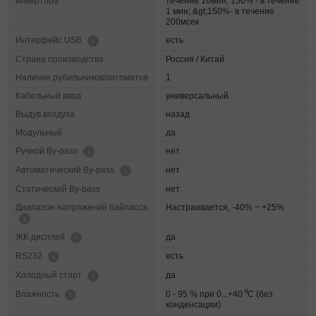
инвертора
течение 10мин; 150% - в течение
1 мин; &gt;150%- в течение
200мсек
есть
Интерфейс USB
Страна производства
Россия / Китай
Наличие рубильников/автоматов
1
Кабельный ввод
универсальный
Выдув воздуха
назад
Модульный
да
нет
Ручной By-pass
нет
Автоматический By-pass
Статический By-pass
нет
Диапазон напряжений байпасса
Настраивается, -40% ~ +25%
да
ЖК-дисплей
есть
RS232
да
Холодный старт
0 - 95 % при 0...+40 ⁰С (без
Влажность
конденсации)