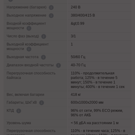
240 В
Напряжение (батарея)
380/400/415 В
Выходное напряжение
Входной коэффициент
&gt;0.99
мощности
3/1
Число фаз (выход)
Выходной коэффициент
1
мощности
50/60 Гц
Выходная частота
40-70 Гц
Диапазон входной частоты
Перегрузочная способность
110% - продолжительная
байпаса
работа; 125% - в течение 5
минут; 150% - в течение 1
минуты; 400% - в течение 1 сек
Вес, включая батареи
418 кг
600х1000х2000 мм
Габариты, ШхГхВ
96% от сети, 99% ECO режим,
КПД
96% от АКБ
Уровень шума
< 56 дБА на расстоянии 1 м
Перегрузочная способность
110% - в течение часа; 125% - в