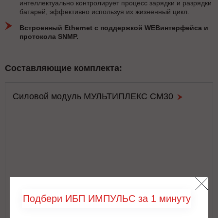
интеллектуально контролирует процесс зарядки и разрядки
батарей, эффективно используя их жизненный цикл.
Встроенный Ethernet с поддержкой WEBинтерфейса и
протокола SNMP.
Составляющие комплекта:
Силовой модуль МУЛЬТИПЛЕКС СМ30
Подбери ИБП ИМПУЛЬС за 1 минуту