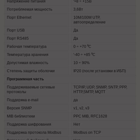
Напряжение питания
'+8 ÷ +15В
Потребляемая мощность
3,6Вт
Порт Ethernet
10M/100M UTP,
автоопределение
Порт USB
Да
Порт RS485
Да
Рабочая температура
0 ÷ +70 ⁰С
Температура хранения
'-40 ÷ +85 ⁰С
Допустимая влажность
10 ÷ 90%
Степень защиты оболочки
IP20 (после установки в ИБП)
Программная часть
Поддерживаемые сетевые
TCP/IP, UDP, SNMP, SNTP, PPP,
протоколы
HTTP,SMTP, MQTT
Поддержка e-mail
да
Версия SNMP
v1, v2, v3
MIB библиотеки
PPC MIB, RFC1628
Поддержка шифрования
Нет
Поддержка протокола Modbus
Modbus on TCP