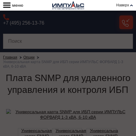
меню
Наверх
+7 (495) 256-13-76
Главная
Опции
Универсальная карта SNMP для ИБП серии ИМПУЛЬС ФОРВАРД 1-3
кВА, 6-10 кВА
Плата SNMP для удаленного
управления и контроля ИБП