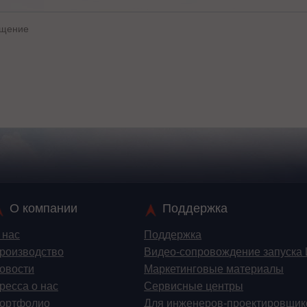
О компании
Поддержка
 нас
Поддержка
роизводство
Видео-сопровождение запуска
овости
Маркетинговые материалы
ресса о нас
Сервисные центры
ортфолио
Для инженеров-проектировщик