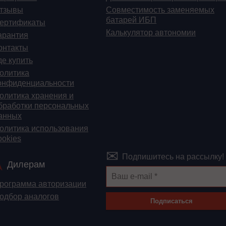
тзывы
Cовместимость заменяемых
батарей ИБП
ертификаты
Калькулятор автономии
арантия
онтакты
де купить
олитика
онфиденциальности
олитика хранения и
бработки персональных
анных
олитика использования
ookies
Подпишитесь на рассылку!
Дилерам
рограмма авторизации
одбор аналогов
Подписаться