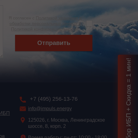
Я согласен с
Политикой хранения и
обработки персональных данных
и
Политикой конфиденциальности
*
Отправить
Подбор ИБП + Скидка = 1 мин!
+7 (495) 256-13-76
info@impuls.energy
 ИБП
125026, г. Москва, Ленинградское
шоссе, 8, корп. 2
ов
Время работы: пн-пт: 10:00 - 18:00