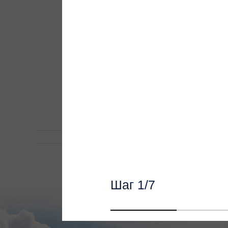
Для сетей, серверов, 
Формируем бюджет для
Для лифтового оборуд
Шаг
1
/7
Наши специалист