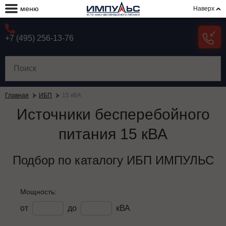
меню
Наверх
+7 (495) 256-13-76
Главная
ИБП
15 кВА
Источники бесперебойного
питания 15 кВА
Подбор по каталогу ИБП ИМПУЛЬС
Мощность:
от
до
кВА