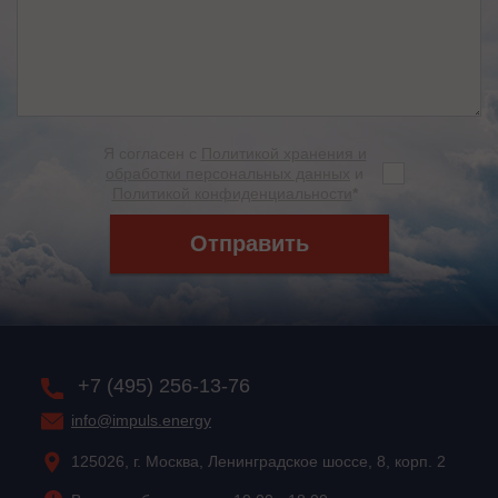
Я согласен с
Политикой хранения и
обработки персональных данных
и
Политикой конфиденциальности
*
Отправить
+7 (495) 256-13-76
info@impuls.energy
125026, г. Москва, Ленинградское шоссе, 8, корп. 2