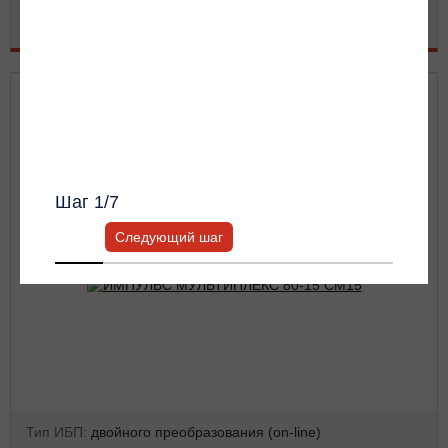
Габариты:
440х936х130
Я согласен с
Политикой хранения и
Другое
Подробнее
обработки персональных данных
и
Политикой конфиденциальности
*
ИМПУЛЬС МУЛЬТИПЛЕКС 80-15 СМ15
Получить список моделей и скидку
Всю информацию предоставит ваш
персональный менеджер.
Шаг
1
/7
Следующий шаг
Тип ИБП:
двойного преобразования (on-line)