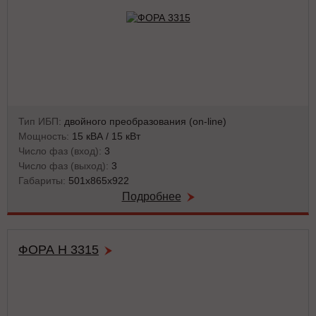
Тип ИБП:
двойного преобразования (on-line)
Мощность:
15 кВА / 15 кВт
Число фаз (вход):
3
Число фаз (выход):
3
Габариты:
501x865x922
Подробнее
ФОРА Н 3315