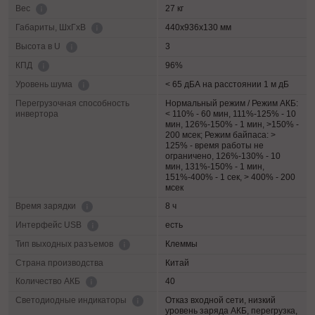
27 кг
Вес
440х936х130 мм
Габариты, ШхГхВ
3
Высота в U
96%
КПД
< 65 дБА на расстоянии 1 м дБ
Уровень шума
Перегрузочная способность
Нормальный режим / Режим АКБ:
инвертора
< 110% - 60 мин, 111%-125% - 10
мин, 126%-150% - 1 мин, >150% -
200 мсек; Режим байпаса: >
125% - время работы не
ограничено, 126%-130% - 10
мин, 131%-150% - 1 мин,
151%-400% - 1 сек, > 400% - 200
мсек
8 ч
Время зарядки
есть
Интерфейс USB
Клеммы
Тип выходных разъемов
Страна производства
Китай
40
Количество АКБ
Отказ входной сети, низкий
Светодиодные индикаторы
уровень заряда АКБ, перегрузка,