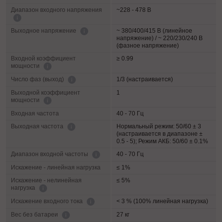
Диапазон входного напряжения
~228 - 478 В
~ 380/400/415 В (линейное
Выходное напряжение
напряжение) / ~ 220/230/240 В
(фазное напряжение)
Входной коэффициент
≥ 0.99
мощности
1/3 (настраивается)
Число фаз (выход)
Выходной коэффициент
1
мощности
Входная частота
40 - 70 Гц
Нормальный режим: 50/60 ± 3
Выходная частота
(настраивается в диапазоне ±
0.5 - 5); Режим АКБ: 50/60 ± 0.1%
40 - 70 Гц
Диапазон входной частоты
Искажение - линейная нагрузка
≤ 1%
Искажение - нелинейная
≤ 5%
нагрузка
< 3 % (100% линейная нагрузка)
Искажение входного тока
27 кг
Вес без батареи