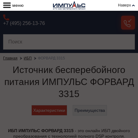
меню
Наверх
+7 (495) 256-13-76
Главная
ИБП
ФОРВАРД 3315
Источник бесперебойного
питания ИМПУЛЬС ФОРВАРД
3315
Характеристики
Преимущества
ИБП ИМПУЛЬС ФОРВАРД 3315
- это онлайн ИБП двойного
преобразования с технологией полного DSP контроля.