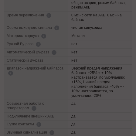
общая авария, режим байпаса,
режим АКБ
0 мс - с сети на АКБ, 0 мс - на
Время переключения
байпас
чистая синусоида
Форма выходного сигнала
Металл
Материал корпуса
нет
Ручной By-pass
нет
Автоматический By-pass
Статический By-pass
нет
Диапазон напряжений байпасса
Верхний предел напряжения
байпаса: +25% ÷ + 10%:
настраивается, по умолчанию:
+15%; Нижний предел
напряжения байпаса: -40% ÷ -
10%: настраивается, по
умолчанию: -20%
Совместная работа с
да
генератором
Подключение внешних АКБ
да
да
Сухие контакты
да
Звуковая сигнализация