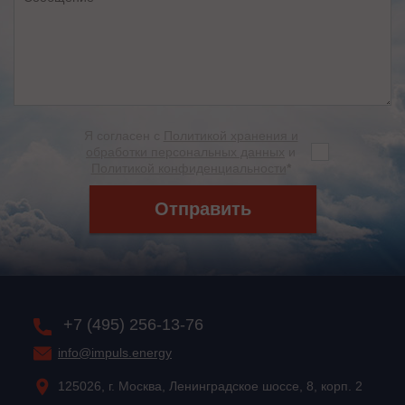
Я согласен с
Политикой хранения и
обработки персональных данных
и
Политикой конфиденциальности
*
Отправить
+7 (495) 256-13-76
info@impuls.energy
125026, г. Москва, Ленинградское шоссе, 8, корп. 2