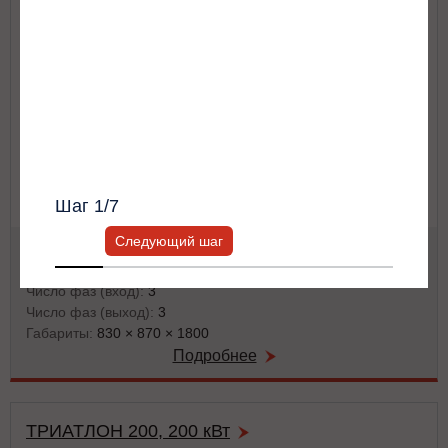
Я согласен с
Политикой хранения и
Другое
обработки персональных данных
и
Политикой конфиденциальности
*
Получить список моделей и скидку
Всю информацию предоставит ваш
персональный менеджер.
Шаг
1
/7
Следующий шаг
Тип ИБП:
двойного преобразования (on-line)
Мощность:
160 кВА / 144 кВт
Число фаз (вход):
3
Число фаз (выход):
3
Габариты:
830 × 870 × 1800
Подробнее
ТРИАТЛОН 200, 200 кВт