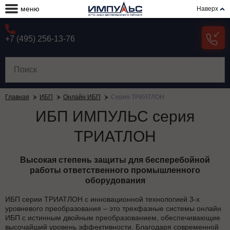
меню
Наверх
+7 (495) 256-13-76
Главная
ИБП
Онлайн ИБП
Серия ТРИАТЛОН
ИБП ИМПУЛЬС серия
ТРИАТЛОН
Высокая степень защиты для бесперебойной
работы ответственного промышленного
оборудования
ИБП серии ТРИАТЛОН с инновационной технологией 3-х
уровневого преобразования – это трехфазные системы онлайн
ИБП с истинным двойным преобразованием, обеспечивающие
высочайший уровень эффективности. Благодаря современной