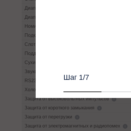
Диапазон частоты байпасса
Диапазон напряжений байпасса
Номинальное напряжение байпасса
Подключение внешних АКБ
Слот для дополнительных интерфейсов
Поддержка SNMP
Сухие контакты
Звуковая сигнализация
Шаг
1
/7
RS232
Холодный старт текст
Защита от высоковольтных импульсов
Защита от короткого замыкания
Защита от перегрузки
Защита от электромагнитных и радиопомех