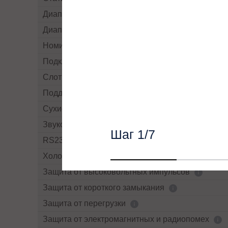
Диапазон частоты байпасса
Диапазон напряжений байпасса
Номинальное напряжение байпасса
Подключение внешних АКБ
Слот для дополнительных интерфейсов
Поддержка SNMP
Сухие контакты
Звуковая сигнализация
Шаг
1
/7
RS232
Холодный старт текст
Защита от высоковольтных импульсов
Защита от короткого замыкания
Защита от перегрузки
Защита от электромагнитных и радиопомех