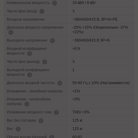
10 кВА / 9 кВт
Номинальная мощность
3
Число фаз (вход)
Входное напряжение
~380/400/415 В, 3P+N+PE
Диапазон входного напряжения
-20% +15% (Опционально -37%
+22%)
~380/400/415 В 3P+N
Выходное напряжение
Входной коэффициент
>0.9
мощности
3
Число фаз (выход)
Выходной коэффициент
1
мощности
50-60 Гц ± 10% (Настраивается)
Диапазон входной частоты
Искажение - линейная нагрузка
<1%
Искажение - нелинейная
<3%
нагрузка
THDi <3%
Искажение входного тока
125 кг
Вес без батареи
125 кг
Вес
60-62
Общее кол-во батарей