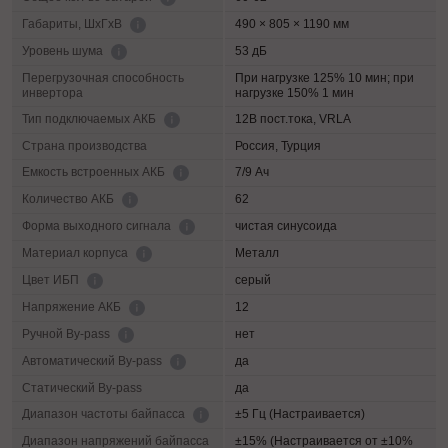
490 × 805 × 1190 мм
Габариты, ШхГхВ
53 дБ
Уровень шума
Перегрузочная способность
При нагрузке 125% 10 мин; при
инвертора
нагрузке 150% 1 мин
12В пост.тока, VRLA
Тип подключаемых АКБ
Страна производства
Россия, Турция
7/9 Ач
Емкость встроенных АКБ
62
Количество АКБ
чистая синусоида
Форма выходного сигнала
Металл
Материал корпуса
серый
Цвет ИБП
12
Напряжение АКБ
нет
Ручной By-pass
да
Автоматический By-pass
Статический By-pass
да
±5 Гц (Настраивается)
Диапазон частоты байпасса
Диапазон напряжений байпасса
±15% (Настраивается от ±10%