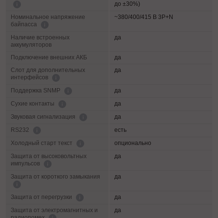
до ±30%)
Номинальное напряжение
~380/400/415 В 3P+N
байпасса
Наличие встроенных
да
аккумуляторов
Подключение внешних АКБ
да
Слот для дополнительных
да
интерфейсов
да
Поддержка SNMP
да
Сухие контакты
да
Звуковая сигнализация
есть
RS232
опционально
Холодный старт текст
Защита от высоковольтных
да
импульсов
Защита от короткого замыкания
да
да
Защита от перегрузки
Защита от электромагнитных и
да
радиопомех