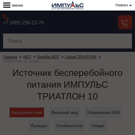
меню
Наверх
+7 (495) 256-13-76
Главная
ИБП
Онлайн ИБП
Серия ТРИАТЛОН
ТРИАТЛОН 10, 10 кВт
Источник бесперебойного
питания ИМПУЛЬС
ТРИАТЛОН 10
Характеристики
Внешний вид
Управление АКБ
Функции
Особенности
Опции