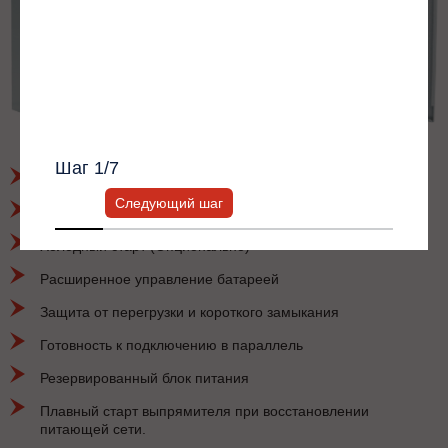
Политикой конфиденциальности
*
Получить список моделей и скидку
Всю информацию предоставит ваш
персональный менеджер.
Раздельный ввод выпрямителя и байпаса
Шаг
1
/7
Работа с общей батарейной емкостью
Следующий шаг
Защита от обратного пробоя
Холодный старт (Опционально)
Расширенное управление батареей
Защита от перегрузки и короткого замыкания
Готовность к подключению в параллель
Резервированный блок питания
Плавный старт выпрямителя при восстановлении
питающей сети.