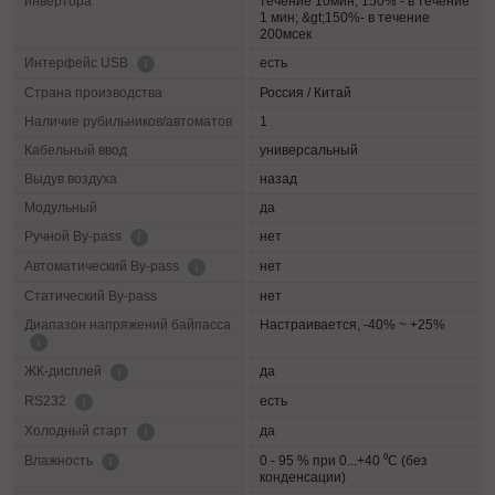
инвертора
течение 10мин; 150% - в течение
1 мин; &gt;150%- в течение
200мсек
есть
Интерфейс USB
Страна производства
Россия / Китай
Наличие рубильников/автоматов
1
Кабельный ввод
универсальный
Выдув воздуха
назад
Модульный
да
нет
Ручной By-pass
нет
Автоматический By-pass
Статический By-pass
нет
Диапазон напряжений байпасса
Настраивается, -40% ~ +25%
да
ЖК-дисплей
есть
RS232
да
Холодный старт
0 - 95 % при 0...+40 ⁰С (без
Влажность
конденсации)