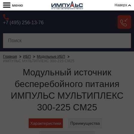
меню
Наверх
+7 (495) 256-13-76
Главная
ИБП
Модульные ИБП
ИМПУЛЬС МУЛЬТИПЛЕКС 300-225 СМ25
Модульный источник
бесперебойного питания
ИМПУЛЬС МУЛЬТИПЛЕКС
300-225 СМ25
Характеристики
Преимущества