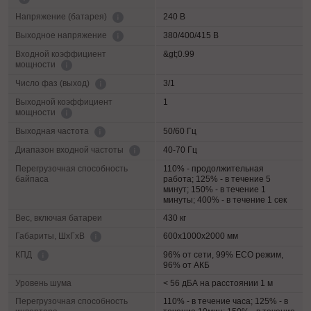
240 В
Напряжение (батарея)
380/400/415 В
Выходное напряжение
Входной коэффициент
&gt;0.99
мощности
3/1
Число фаз (выход)
Выходной коэффициент
1
мощности
50/60 Гц
Выходная частота
40-70 Гц
Диапазон входной частоты
Перегрузочная способность
110% - продолжительная
байпаса
работа; 125% - в течение 5
минут; 150% - в течение 1
минуты; 400% - в течение 1 сек
Вес, включая батареи
430 кг
600х1000х2000 мм
Габариты, ШхГхВ
96% от сети, 99% ECO режим,
КПД
96% от АКБ
Уровень шума
< 56 дБА на расстоянии 1 м
Перегрузочная способность
110% - в течение часа; 125% - в