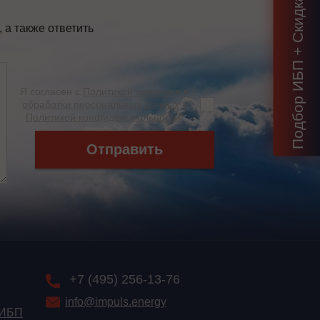
Подбор ИБП + Скидка = 1 мин!
а также ответить
Я согласен с
Политикой хранения и
обработки персональных данных
и
Политикой конфиденциальности
*
Отправить
+7 (495) 256-13-76
info@impuls.energy
 ИБП