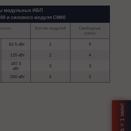
ы модульных ИБП
300 и силового модуля СМ60
ность
Кол-во модулей
Свободные
слоты
62.5 кВт
1
5
125 кВт
2
4
187.5
3
3
кВт
250 кВт
4
2