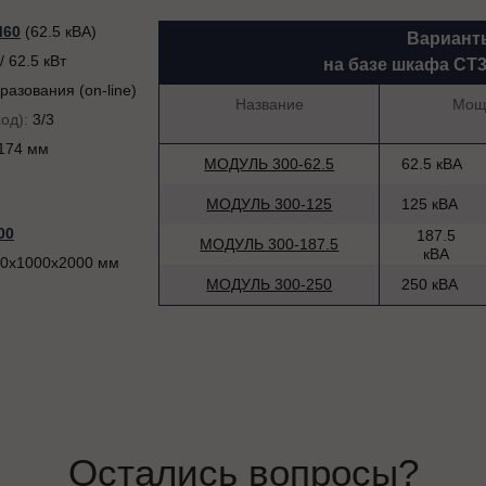
60
(62.5 кВА)
Вариант
/ 62.5 кВт
на базе шкафа СТ
разования (on-line)
Название
Мощ
ход):
3/3
174 мм
МОДУЛЬ 300-62.5
62.5 кВА
МОДУЛЬ 300-125
125 кВА
00
187.5
МОДУЛЬ 300-187.5
кВА
0х1000х2000 мм
МОДУЛЬ 300-250
250 кВА
Остались вопросы?