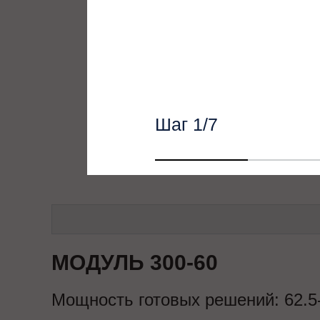
Вес:
41 кг
Силовой шкаф:
СТ3
Габариты шкафа:
60
Вес:
220 кг
Шаг
1
/7
МОДУЛЬ 300-60
Мощность готовых решений:
62.5