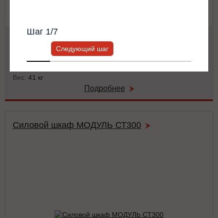
Всю информацию предоставит ваш
персональный менеджер.
Шаг
1
/7
Мощность:
50 кВА / 50 кВт
Тип:
двойного преобразования (on-line)
Следующий шаг
Число фаз на (вход/выход):
3/3
Габариты:
486x743x174 мм
Вес:
41 кг
Подробнее
Силовой шкаф МОДУЛЬ СТ300