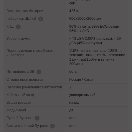
сек
Вес, включая батареи
425 кг
600х1000х2000 мм
Габариты, ШхГхВ
96% от сети, 99% ECO режим,
КПД
96% от АКБ
Уровень шума
< 72 дБА (100% нагрузки), < 69
дБА (45% нагрузки)
Перегрузочная способность
110% - в течение часа; 125% - в
инвертора
течение 10мин; 150% - в течение
1 мин; &gt;150%- в течение
200мсек
есть
Интерфейс USB
Страна производства
Россия / Китай
Наличие рубильников/автоматов
1
Кабельный ввод
универсальный
Выдув воздуха
назад
Модульный
да
нет
Ручной By-pass
нет
Автоматический By-pass