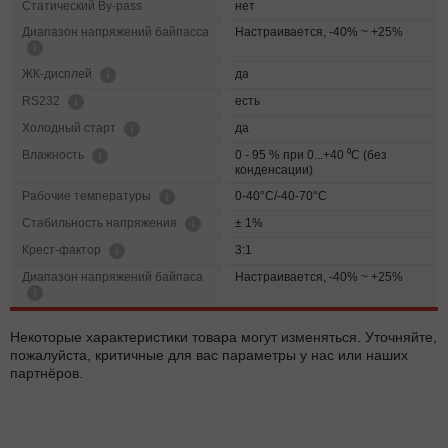
Статический By-pass
нет
Диапазон напряжений байпасса
Настраивается, -40% ~ +25%
да
ЖК-дисплей
есть
RS232
да
Холодный старт
0 - 95 % при 0...+40 ⁰С (без
Влажность
конденсации)
0-40°C/-40-70°C
Рабочие температуры
± 1%
Cтабильность напряжения
3:1
Крест-фактор
Диапазон напряжений байпаса
Настраивается, -40% ~ +25%
Некоторые характеристики товара могут изменяться. Уточняйте,
пожалуйста, критичные для вас параметры у нас или наших
партнёров.