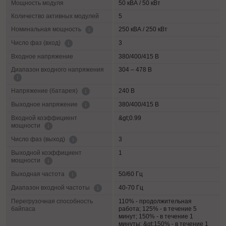
Мощность модуля
50 кВА / 50 кВт
Количество активных модулей
5
250 кВА / 250 кВт
Номинальная мощность
3
Число фаз (вход)
Входное напряжение
380/400/415 В
Диапазон входного напряжения
304 – 478 В
240 В
Напряжение (батарея)
380/400/415 В
Выходное напряжение
Входной коэффициент
&gt;0.99
мощности
3
Число фаз (выход)
Выходной коэффициент
1
мощности
50/60 Гц
Выходная частота
40-70 Гц
Диапазон входной частоты
Перегрузочная способность
110% - продолжительная
байпаса
работа; 125% - в течение 5
минут; 150% - в течение 1
минуты; &gt;150% - в течение 1