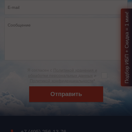
Подбор ИБП + Скидка = 1 мин!
Я согласен с
Политикой хранения и
обработки персональных данных
и
Политикой конфиденциальности
*
Отправить
+7 (495) 256-13-76