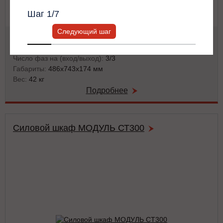
Шаг
1
/7
Следующий шаг
Мощность:
62.5 кВА / 62.5 кВт
Тип:
двойного преобразования (on-line)
Число фаз на (вход/выход):
3/3
Габариты:
486x743x174 мм
Вес:
42 кг
Подробнее
Силовой шкаф МОДУЛЬ СТ300