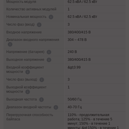
Мощность модуля
62.5 кВА / 62.5 кВт
Количество активных модулей
1
62.5 кВА / 62.5 кВт
Номинальная мощность
3
Число фаз (вход)
Входное напряжение
380/400/415 В
Диапазон входного напряжения
304 – 478 В
240 В
Напряжение (батарея)
380/400/415 В
Выходное напряжение
Входной коэффициент
&gt;0.99
мощности
3
Число фаз (выход)
Выходной коэффициент
1
мощности
50/60 Гц
Выходная частота
40-70 Гц
Диапазон входной частоты
Перегрузочная способность
110% - продолжительная
байпаса
работа; 125% - в течение 5
минут; 150% - в течение 1
минуты; &gt;150% - в течение 1