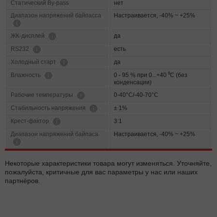
Статический By-pass
нет
Диапазон напряжений байпасса
Настраивается, -40% ~ +25%
да
ЖК-дисплей
есть
RS232
да
Холодный старт
0 - 95 % при 0...+40 ⁰С (без
Влажность
конденсации)
0-40°C/-40-70°C
Рабочие температуры
± 1%
Cтабильность напряжения
3:1
Крест-фактор
Диапазон напряжений байпаса
Настраивается, -40% ~ +25%
Некоторые характеристики товара могут изменяться. Уточняйте,
пожалуйста, критичные для вас параметры у нас или наших
партнёров.