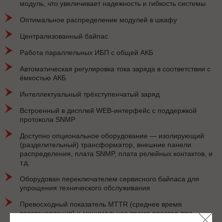
модуль, что увеличивает надежность и гибкость системы
Оптимальное распределение модулей в шкафу
Централизованный байпас
Работа параллельных ИБП с общей АКБ
Автоматическая регулировка тока заряда в соответствии с
ёмкостью АКБ
Интеллектуальный трёхступенчатый заряд
Встроенный в дисплей WEB-интерфейс с поддержкой
протокола SNMP
Доступно опциональное оборудование — изолирующий
(разделительный) трансформатор, внешние панели
распределения, плата SNMP, плата релейных контактов, и
т.д.
Оборудован переключателем сервисного байпаса для
упрощения технического обслуживания
Превосходный показатель MTTR (среднее время
восстановления) и минимальное время простоя при