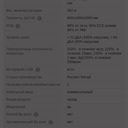
сек
Вес, включая батареи
262 кг
600х1000х2000 мм
Габариты, ШхГхВ
96% от сети, 99% ECO режим,
КПД
96% от АКБ
Уровень шума
< 72 дБА (100% нагрузки), < 69
дБА (45% нагрузки)
Перегрузочная способность
110% - в течение часа; 125% - в
инвертора
течение 10мин; 150% - в течение
1 мин; &gt;150%- в течение
200мсек
есть
Интерфейс USB
Страна производства
Россия / Китай
Наличие рубильников/автоматов
1
Кабельный ввод
универсальный
Выдув воздуха
назад
Модульный
да
нет
Ручной By-pass
нет
Автоматический By-pass