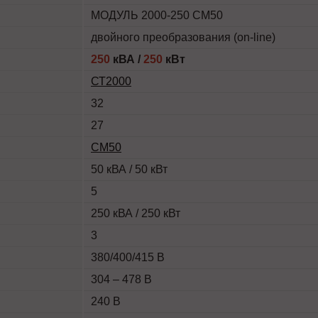
МОДУЛЬ 2000-250 СМ50
двойного преобразования (on-line)
250
кВА /
250
кВт
СТ2000
32
27
СМ50
50 кВА / 50 кВт
5
250 кВА / 250 кВт
3
380/400/415 В
304 – 478 В
240 В