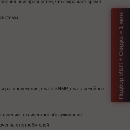
новения неисправностей, что сокращает время
Подбор ИБП + Скидка = 1 мин!
 системы
и распределения, плата SNMP, плата релейных
полнении технического обслуживания
люченных потребителей