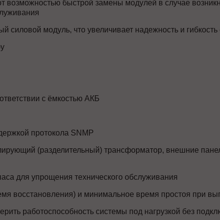
ют возможностью быстрой замены модулей в случае возник
служивания
й силовой модуль, что увеличивает надежность и гибкость
фу
оответствии с ёмкостью АКБ
ддержкой протокола SNMP
ирующий (разделительный) трансформатор, внешние панел
аса для упрощения технического обслуживания
мя восстановления) и минимальное время простоя при вы
рить работоспособность системы под нагрузкой без подк