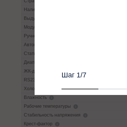
Страна производства
Наличие рубильников/автоматов
Выдув воздуха
Модульный
Ручной By-pass
Автоматический By-pass
Статический By-pass
Диапазон напряжений байпасса
ЖК-дисплей
Шаг
1
/7
RS232
Холодный старт
Влажность
Рабочие температуры
Cтабильность напряжения
Крест-фактор