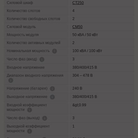
Силовой шкаф
СТ250
Количество слотов
4
Количество свободных слотов
2
Силовой модуль
СМ50
Мощность модуля
50 кВА / 50 кВт
Количество активных модулей
2
100 кВА / 100 кВт
Номинальная мощность
3
Число фаз (вход)
Входное напряжение
380/400/415 В
Диапазон входного напряжения
304 – 478 В
240 В
Напряжение (батарея)
380/400/415 В
Выходное напряжение
Входной коэффициент
&gt;0.99
мощности
3
Число фаз (выход)
Выходной коэффициент
1
мощности