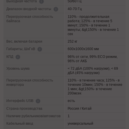
50/60 Гц
Выходная частота
40-70 Гц
Диапазон входной частоты
Перегрузочная способность
110% - продолжительная
байпаса
работа; 125% - в течение 5
минут; 150% - в течение 1
минуты; &gt;150% - в течение 1
сек
Вес, включая батареи
252 кг
600х1000х1600 мм
Габариты, ШхГхВ
96% от сети, 99% ECO режим,
КПД
96% от АКБ
Уровень шума
< 72 дБА (100% нагрузки), < 69
дБА (45% нагрузки)
Перегрузочная способность
110% - в течение часа; 125% - в
инвертора
течение 10мин; 150% - в течение
1 мин; &gt;150%- в течение
200мсек
есть
Интерфейс USB
Страна производства
Россия / Китай
Наличие рубильников/автоматов
1
Кабельный ввод
универсальный