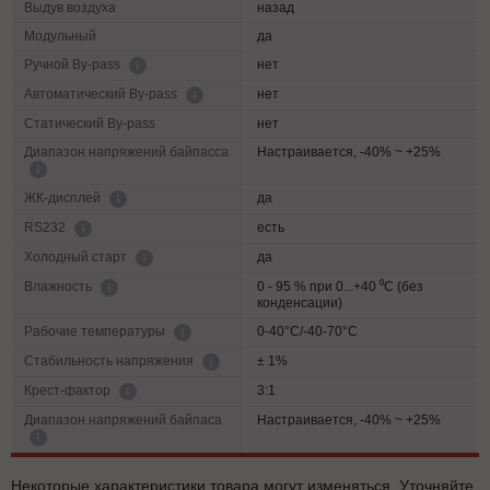
Выдув воздуха
назад
Модульный
да
нет
Ручной By-pass
нет
Автоматический By-pass
Статический By-pass
нет
Диапазон напряжений байпасса
Настраивается, -40% ~ +25%
да
ЖК-дисплей
есть
RS232
да
Холодный старт
0 - 95 % при 0...+40 ⁰С (без
Влажность
конденсации)
0-40°C/-40-70°C
Рабочие температуры
± 1%
Cтабильность напряжения
3:1
Крест-фактор
Диапазон напряжений байпаса
Настраивается, -40% ~ +25%
Некоторые характеристики товара могут изменяться. Уточняйте,