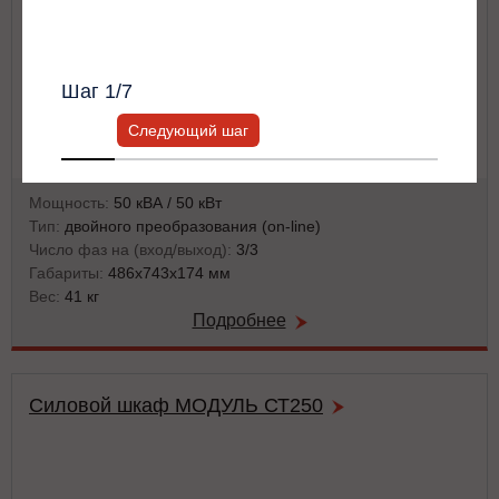
Всю информацию предоставит ваш
персональный менеджер.
Шаг
1
/7
Следующий шаг
Мощность:
50 кВА / 50 кВт
Тип:
двойного преобразования (on-line)
Число фаз на (вход/выход):
3/3
Габариты:
486x743x174 мм
Вес:
41 кг
Подробнее
Силовой шкаф МОДУЛЬ СТ250