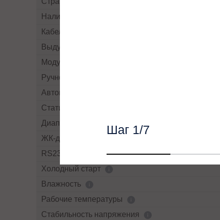
Страна производства
Наличие рубильников/автоматов
Кабельный ввод
Выдув воздуха
Модульный
Ручной By-pass
Автоматический By-pass
Статический By-pass
Диапазон напряжений байпасса
Шаг
1
/7
ЖК-дисплей
RS232
Холодный старт
Влажность
Рабочие температуры
Cтабильность напряжения