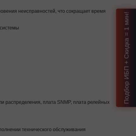
новения неисправностей, что сокращает время
Подбор ИБП + Скидка = 1 мин!
 системы
и распределения, плата SNMP, плата релейных
полнении технического обслуживания