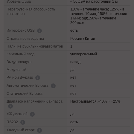
Уровень шума
< 56 дБА на расстоянии 1 м
Перегрузочная способность
110% - в течение часа; 125% - в
инвертора
течение 10мин; 150% - в течение
1 мин; &gt;150%- в течение
200мсек
есть
Интерфейс USB
Страна производства
Россия / Китай
Наличие рубильников/автоматов
1
Кабельный ввод
универсальный
Выдув воздуха
назад
Модульный
да
нет
Ручной By-pass
нет
Автоматический By-pass
Статический By-pass
нет
Диапазон напряжений байпасса
Настраивается, -40% ~ +25%
да
ЖК-дисплей
есть
RS232
да
Холодный старт