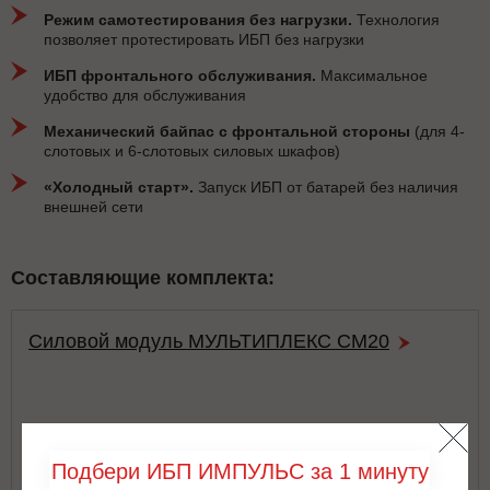
Режим самотестирования без нагрузки.
Технология
позволяет протестировать ИБП без нагрузки
ИБП фронтального обслуживания.
Максимальное
удобство для обслуживания
Механический байпас с фронтальной стороны
(для 4-
слотовых и 6-слотовых силовых шкафов)
«Холодный старт».
Запуск ИБП от батарей без наличия
внешней сети
Составляющие комплекта:
Силовой модуль МУЛЬТИПЛЕКС СМ20
Подбери ИБП ИМПУЛЬС за 1 минуту