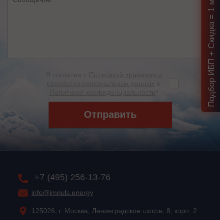
Подбор ИБП + Скидка = 1 мин!
Я согласен с
Политикой хранения и
обработки персональных данных
и
Политикой конфиденциальности
*
Отправить
+7 (495) 256-13-76
info@impuls.energy
125026, г. Москва, Ленинградское шоссе, 8, корп. 2