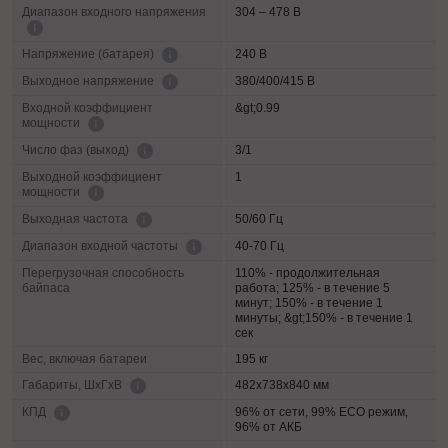
Диапазон входного напряжения
304 – 478 В
240 В
Напряжение (батарея)
380/400/415 В
Выходное напряжение
Входной коэффициент
&gt;0.99
мощности
3/1
Число фаз (выход)
Выходной коэффициент
1
мощности
50/60 Гц
Выходная частота
40-70 Гц
Диапазон входной частоты
Перегрузочная способность
110% - продолжительная
байпаса
работа; 125% - в течение 5
минут; 150% - в течение 1
минуты; &gt;150% - в течение 1
сек
Вес, включая батареи
195 кг
482х738х840 мм
Габариты, ШхГхВ
96% от сети, 99% ECO режим,
КПД
96% от АКБ