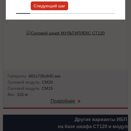
Следующий шаг
Габариты:
482х738х840 мм
Силовой модуль:
СМ20
Силовой модуль:
СМ15
Вес:
115 кг
Подробнее
Другие варианты ИБП
на базе шкафа СТ120 и модуля