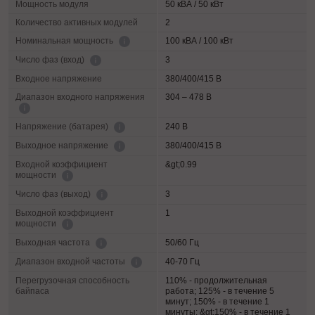
Мощность модуля
50 кВА / 50 кВт
Количество активных модулей
2
100 кВА / 100 кВт
Номинальная мощность
3
Число фаз (вход)
Входное напряжение
380/400/415 В
Диапазон входного напряжения
304 – 478 В
240 В
Напряжение (батарея)
380/400/415 В
Выходное напряжение
Входной коэффициент
&gt;0.99
мощности
3
Число фаз (выход)
Выходной коэффициент
1
мощности
50/60 Гц
Выходная частота
40-70 Гц
Диапазон входной частоты
Перегрузочная способность
110% - продолжительная
байпаса
работа; 125% - в течение 5
минут; 150% - в течение 1
минуты; &gt;150% - в течение 1