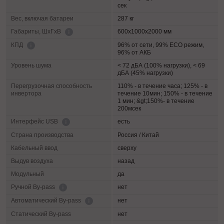
сек
Вес, включая батареи
287 кг
600х1000х2000 мм
Габариты, ШхГхВ
96% от сети, 99% ECO режим,
КПД
96% от АКБ
Уровень шума
< 72 дБА (100% нагрузки), < 69
дБА (45% нагрузки)
Перегрузочная способность
110% - в течение часа; 125% - в
инвертора
течение 10мин; 150% - в течение
1 мин; &gt;150%- в течение
200мсек
есть
Интерфейс USB
Страна производства
Россия / Китай
Кабельный ввод
сверху
Выдув воздуха
назад
Модульный
да
нет
Ручной By-pass
нет
Автоматический By-pass
Статический By-pass
нет