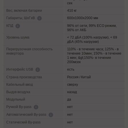
сек
Вес, включая батареи
410 кг
600х1000х2000 мм
Габариты, ШхГхВ
96% от сети, 99% ECO режим,
КПД
96% от АКБ
Уровень шума
< 72 дБА (100% нагрузки), < 69
дБА (45% нагрузки)
Перегрузочная способность
110% - в течение часа; 125% - в
инвертора
течение 10мин; 150% - в течение
1 мин; &gt;150%- в течение
200мсек
есть
Интерфейс USB
Страна производства
Россия / Китай
Кабельный ввод
сверху
Выдув воздуха
назад
Модульный
да
нет
Ручной By-pass
нет
Автоматический By-pass
Статический By-pass
нет