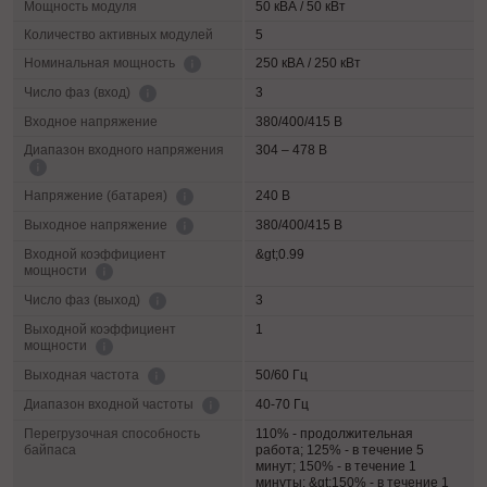
Мощность модуля
50 кВА / 50 кВт
Количество активных модулей
5
250 кВА / 250 кВт
Номинальная мощность
3
Число фаз (вход)
Входное напряжение
380/400/415 В
Диапазон входного напряжения
304 – 478 В
240 В
Напряжение (батарея)
380/400/415 В
Выходное напряжение
Входной коэффициент
&gt;0.99
мощности
3
Число фаз (выход)
Выходной коэффициент
1
мощности
50/60 Гц
Выходная частота
40-70 Гц
Диапазон входной частоты
Перегрузочная способность
110% - продолжительная
байпаса
работа; 125% - в течение 5
минут; 150% - в течение 1
минуты; &gt;150% - в течение 1