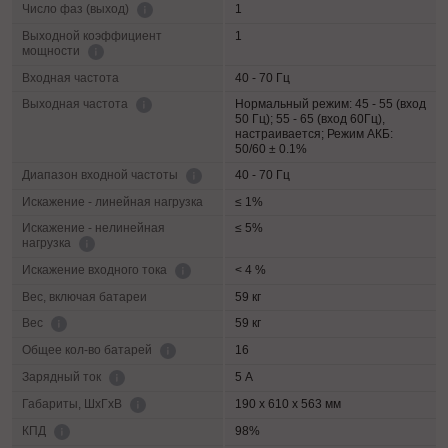
1
Число фаз (выход)
Выходной коэффициент
1
мощности
Входная частота
40 - 70 Гц
Нормальный режим: 45 - 55 (вход
Выходная частота
50 Гц); 55 - 65 (вход 60Гц),
настраивается; Режим АКБ:
50/60 ± 0.1%
40 - 70 Гц
Диапазон входной частоты
Искажение - линейная нагрузка
≤ 1%
Искажение - нелинейная
≤ 5%
нагрузка
< 4 %
Искажение входного тока
Вес, включая батареи
59 кг
59 кг
Вес
16
Общее кол-во батарей
5 А
Зарядный ток
190 x 610 x 563 мм
Габариты, ШхГхВ
98%
КПД