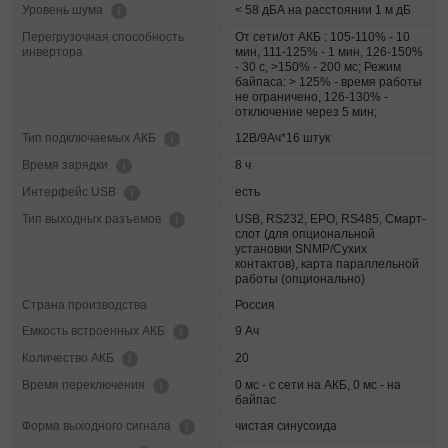
< 58 дБА на расстоянии 1 м дБ
Уровень шума
Перегрузочная способность
От сети/от АКБ : 105-110% - 10
инвертора
мин, 111-125% - 1 мин, 126-150%
- 30 с, >150% - 200 мс; Режим
байпаса: > 125% - время работы
не ограничено, 126-130% -
отключение через 5 мин;
12В/9Ач*16 штук
Тип подключаемых АКБ
8 ч
Время зарядки
есть
Интерфейс USB
USB, RS232, EPO, RS485, Смарт-
Тип выходных разъемов
слот (для опциональной
установки SNMP/Сухих
контактов), карта параллельной
работы (опционально)
Страна производства
Россия
9 Ач
Емкость встроенных АКБ
20
Количество АКБ
0 мс - с сети на АКБ, 0 мс - на
Время переключения
байпас
чистая синусоида
Форма выходного сигнала