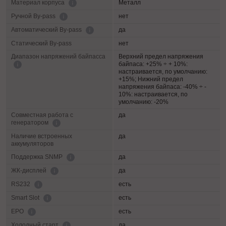
Металл
Материал корпуса
нет
Ручной By-pass
да
Автоматический By-pass
Статический By-pass
нет
Диапазон напряжений байпасса
Верхний предел напряжения
байпаса: +25% ÷ + 10%:
настраивается, по умолчанию:
+15%; Нижний предел
напряжения байпаса: -40% ÷ -
10%: настраивается, по
умолчанию: -20%
Совместная работа с
да
генератором
Наличие встроенных
да
аккумуляторов
да
Поддержка SNMP
да
ЖК-дисплей
есть
RS232
есть
Smart Slot
есть
EPO
да
Холодный старт