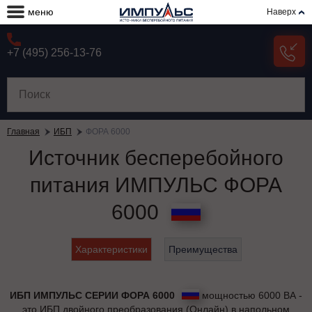
меню
Наверх
+7 (495) 256-13-76
Главная
ИБП
ФОРА 6000
Источник бесперебойного
питания ИМПУЛЬС ФОРА
6000
Характеристики
Преимущества
ИБП ИМПУЛЬС СЕРИИ ФОРА 6000
мощностью 6000 ВА -
это ИБП двойного преобразования (Онлайн) в напольном