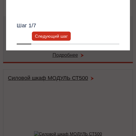
Всю информацию предоставит ваш
персональный менеджер.
Мощность:
50 кВА / 50 кВт
Шаг
1
/7
Тип:
двойного преобразования (on-line)
Число фаз на (вход/выход):
3/3
Следующий шаг
Габариты:
486x743x174 мм
Вес:
41 кг
Подробнее
Силовой шкаф МОДУЛЬ СТ500