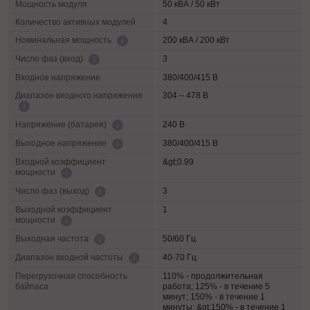
Мощность модуля
50 кВА / 50 кВт
Количество активных модулей
4
200 кВА / 200 кВт
Номинальная мощность
3
Число фаз (вход)
Входное напряжение
380/400/415 В
Диапазон входного напряжения
304 – 478 В
240 В
Напряжение (батарея)
380/400/415 В
Выходное напряжение
Входной коэффициент
&gt;0.99
мощности
3
Число фаз (выход)
Выходной коэффициент
1
мощности
50/60 Гц
Выходная частота
40-70 Гц
Диапазон входной частоты
Перегрузочная способность
110% - продолжительная
байпаса
работа; 125% - в течение 5
минут; 150% - в течение 1
минуты; &gt;150% - в течение 1