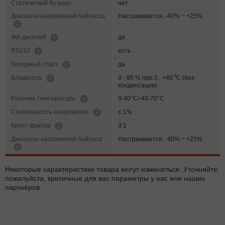
Статический By-pass
нет
Диапазон напряжений байпасса
Настраивается, -40% ~ +25%
да
ЖК-дисплей
есть
RS232
да
Холодный старт
0 - 95 % при 0...+40 ⁰С (без
Влажность
конденсации)
0-40°C/-40-70°C
Рабочие температуры
± 1%
Cтабильность напряжения
3:1
Крест-фактор
Диапазон напряжений байпаса
Настраивается, -40% ~ +25%
Некоторые характеристики товара могут изменяться. Уточняйте,
пожалуйста, критичные для вас параметры у нас или наших
партнёров.