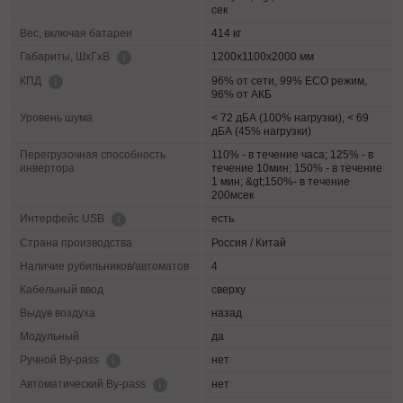
сек
Вес, включая батареи
414 кг
1200х1100х2000 мм
Габариты, ШхГхВ
96% от сети, 99% ECO режим,
КПД
96% от АКБ
Уровень шума
< 72 дБА (100% нагрузки), < 69
дБА (45% нагрузки)
Перегрузочная способность
110% - в течение часа; 125% - в
инвертора
течение 10мин; 150% - в течение
1 мин; &gt;150%- в течение
200мсек
есть
Интерфейс USB
Страна производства
Россия / Китай
Наличие рубильников/автоматов
4
Кабельный ввод
сверху
Выдув воздуха
назад
Модульный
да
нет
Ручной By-pass
нет
Автоматический By-pass