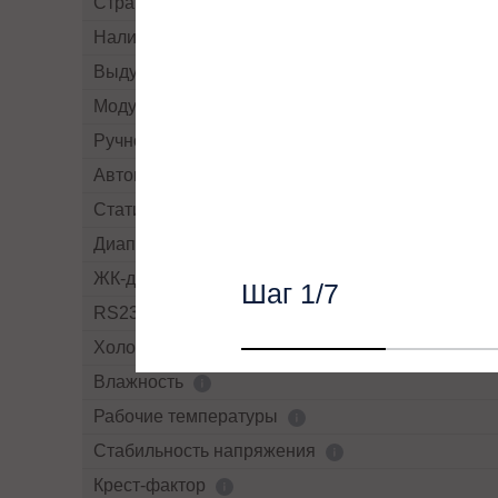
Страна производства
Наличие рубильников/автоматов
Выдув воздуха
Модульный
Ручной By-pass
Автоматический By-pass
Статический By-pass
Диапазон напряжений байпасса
ЖК-дисплей
Шаг
1
/7
RS232
Холодный старт
Влажность
Рабочие температуры
Cтабильность напряжения
Крест-фактор