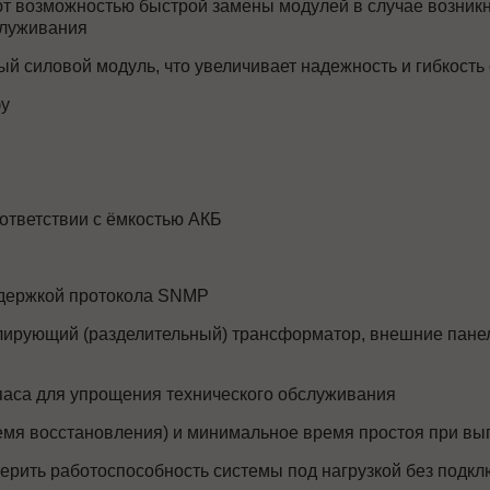
ют возможностью быстрой замены модулей в случае возник
служивания
й силовой модуль, что увеличивает надежность и гибкость
фу
оответствии с ёмкостью АКБ
ддержкой протокола SNMP
ирующий (разделительный) трансформатор, внешние панел
аса для упрощения технического обслуживания
мя восстановления) и минимальное время простоя при вы
рить работоспособность системы под нагрузкой без подк