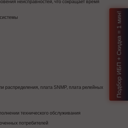
новения неисправностей, что сокращает время
Подбор ИБП + Скидка = 1 мин!
 системы
и распределения, плата SNMP, плата релейных
полнении технического обслуживания
люченных потребителей