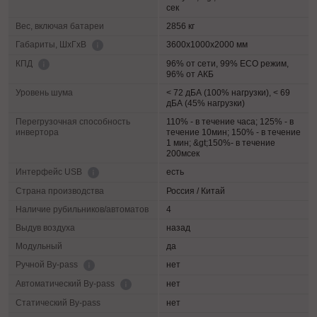
сек
Вес, включая батареи
2856 кг
3600х1000х2000 мм
Габариты, ШхГхВ
96% от сети, 99% ECO режим,
КПД
96% от АКБ
Уровень шума
< 72 дБА (100% нагрузки), < 69
дБА (45% нагрузки)
Перегрузочная способность
110% - в течение часа; 125% - в
инвертора
течение 10мин; 150% - в течение
1 мин; &gt;150%- в течение
200мсек
есть
Интерфейс USB
Страна производства
Россия / Китай
Наличие рубильников/автоматов
4
Выдув воздуха
назад
Модульный
да
нет
Ручной By-pass
нет
Автоматический By-pass
Статический By-pass
нет