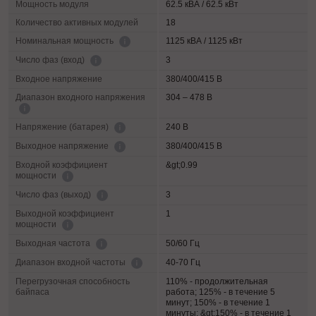
Мощность модуля
62.5 кВА / 62.5 кВт
Количество активных модулей
18
1125 кВА / 1125 кВт
Номинальная мощность
3
Число фаз (вход)
Входное напряжение
380/400/415 В
Диапазон входного напряжения
304 – 478 В
240 В
Напряжение (батарея)
380/400/415 В
Выходное напряжение
Входной коэффициент
&gt;0.99
мощности
3
Число фаз (выход)
Выходной коэффициент
1
мощности
50/60 Гц
Выходная частота
40-70 Гц
Диапазон входной частоты
Перегрузочная способность
110% - продолжительная
байпаса
работа; 125% - в течение 5
минут; 150% - в течение 1
минуты; &gt;150% - в течение 1