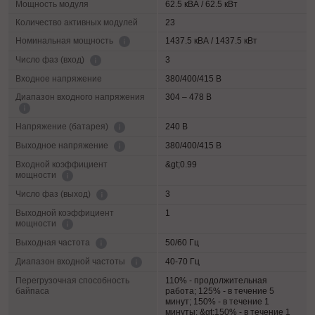
Мощность модуля
62.5 кВА / 62.5 кВт
Количество активных модулей
23
1437.5 кВА / 1437.5 кВт
Номинальная мощность
3
Число фаз (вход)
Входное напряжение
380/400/415 В
Диапазон входного напряжения
304 – 478 В
240 В
Напряжение (батарея)
380/400/415 В
Выходное напряжение
Входной коэффициент
&gt;0.99
мощности
3
Число фаз (выход)
Выходной коэффициент
1
мощности
50/60 Гц
Выходная частота
40-70 Гц
Диапазон входной частоты
Перегрузочная способность
110% - продолжительная
байпаса
работа; 125% - в течение 5
минут; 150% - в течение 1
минуты; &gt;150% - в течение 1