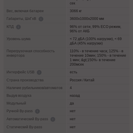
сек
Вес, включая батареи
3066 кг
3600х1000х2000 мм
Габариты, ШхГхВ
96% от сети, 99% ECO режим,
КПД
96% от АКБ
Уровень шума
< 72 дБА (100% нагрузки), < 69
дБА (45% нагрузки)
Перегрузочная способность
110% - в течение часа; 125% - в
инвертора
течение 10мин; 150% - в течение
1 мин; &gt;150%- в течение
200мсек
есть
Интерфейс USB
Страна производства
Россия / Китай
Наличие рубильников/автоматов
4
Выдув воздуха
назад
Модульный
да
нет
Ручной By-pass
нет
Автоматический By-pass
Статический By-pass
нет