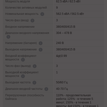
Мощность модуля
62.5 кВА / 62.5 кВт
Количество активных модулей
9
562.5 кВА / 562.5 кВт
Номинальная мощность
3
Число фаз (вход)
Входное напряжение
380/400/415 В
Диапазон входного напряжения
304 – 478 В
240 В
Напряжение (батарея)
380/400/415 В
Выходное напряжение
Входной коэффициент
&gt;0.99
мощности
3
Число фаз (выход)
Выходной коэффициент
1
мощности
50/60 Гц
Выходная частота
40-70 Гц
Диапазон входной частоты
Перегрузочная способность
110% - продолжительная
байпаса
работа; 125% - в течение 5
минут; 150% - в течение 1
минуты; &gt;150% - в течение 1