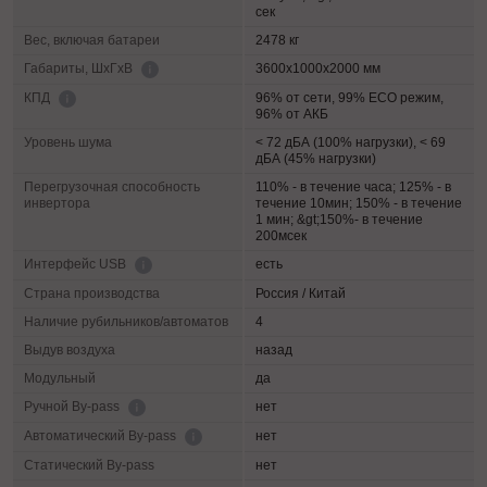
сек
Вес, включая батареи
2478 кг
3600х1000х2000 мм
Габариты, ШхГхВ
96% от сети, 99% ECO режим,
КПД
96% от АКБ
Уровень шума
< 72 дБА (100% нагрузки), < 69
дБА (45% нагрузки)
Перегрузочная способность
110% - в течение часа; 125% - в
инвертора
течение 10мин; 150% - в течение
1 мин; &gt;150%- в течение
200мсек
есть
Интерфейс USB
Страна производства
Россия / Китай
Наличие рубильников/автоматов
4
Выдув воздуха
назад
Модульный
да
нет
Ручной By-pass
нет
Автоматический By-pass
Статический By-pass
нет