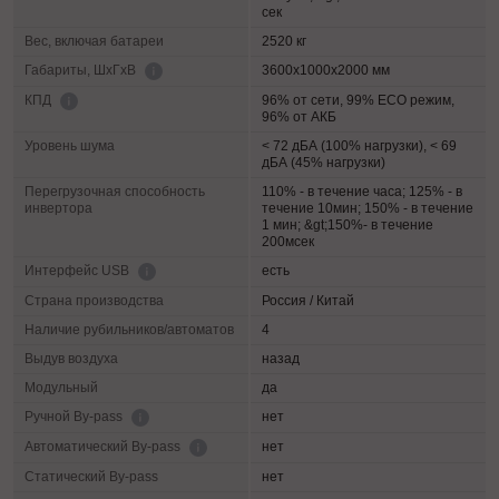
сек
Вес, включая батареи
2520 кг
3600х1000х2000 мм
Габариты, ШхГхВ
96% от сети, 99% ECO режим,
КПД
96% от АКБ
Уровень шума
< 72 дБА (100% нагрузки), < 69
дБА (45% нагрузки)
Перегрузочная способность
110% - в течение часа; 125% - в
инвертора
течение 10мин; 150% - в течение
1 мин; &gt;150%- в течение
200мсек
есть
Интерфейс USB
Страна производства
Россия / Китай
Наличие рубильников/автоматов
4
Выдув воздуха
назад
Модульный
да
нет
Ручной By-pass
нет
Автоматический By-pass
Статический By-pass
нет