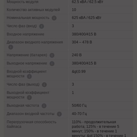
Мощность модуля
62.5 кВА / 62.5 кВт
Количество активных модулей
10
625 кВА / 625 кВт
Номинальная мощность
3
Число фаз (вход)
Входное напряжение
380/400/415 В
Диапазон входного напряжения
304 – 478 В
240 В
Напряжение (батарея)
380/400/415 В
Выходное напряжение
Входной коэффициент
&gt;0.99
мощности
3
Число фаз (выход)
Выходной коэффициент
1
мощности
50/60 Гц
Выходная частота
40-70 Гц
Диапазон входной частоты
Перегрузочная способность
110% - продолжительная
байпаса
работа; 125% - в течение 5
минут; 150% - в течение 1
минуты; &gt;150% - в течение 1