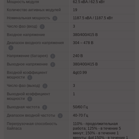
Мощность модуля
62.5 кВА / 62.5 кВт
Количество активных модулей
19
1187.5 кВА / 1187.5 кВт
Номинальная мощность
3
Число фаз (вход)
Входное напряжение
380/400/415 В
Диапазон входного напряжения
304 – 478 В
240 В
Напряжение (батарея)
380/400/415 В
Выходное напряжение
Входной коэффициент
&gt;0.99
мощности
3
Число фаз (выход)
Выходной коэффициент
1
мощности
50/60 Гц
Выходная частота
40-70 Гц
Диапазон входной частоты
Перегрузочная способность
110% - продолжительная
байпаса
работа; 125% - в течение 5
минут; 150% - в течение 1
минуты; &gt;150% - в течение 1