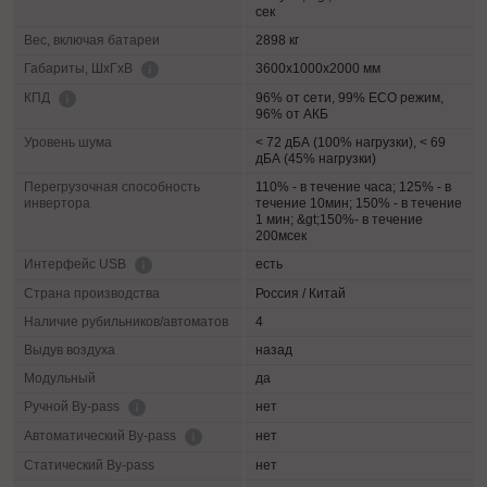
сек
Вес, включая батареи
2898 кг
3600х1000х2000 мм
Габариты, ШхГхВ
96% от сети, 99% ECO режим,
КПД
96% от АКБ
Уровень шума
< 72 дБА (100% нагрузки), < 69
дБА (45% нагрузки)
Перегрузочная способность
110% - в течение часа; 125% - в
инвертора
течение 10мин; 150% - в течение
1 мин; &gt;150%- в течение
200мсек
есть
Интерфейс USB
Страна производства
Россия / Китай
Наличие рубильников/автоматов
4
Выдув воздуха
назад
Модульный
да
нет
Ручной By-pass
нет
Автоматический By-pass
Статический By-pass
нет