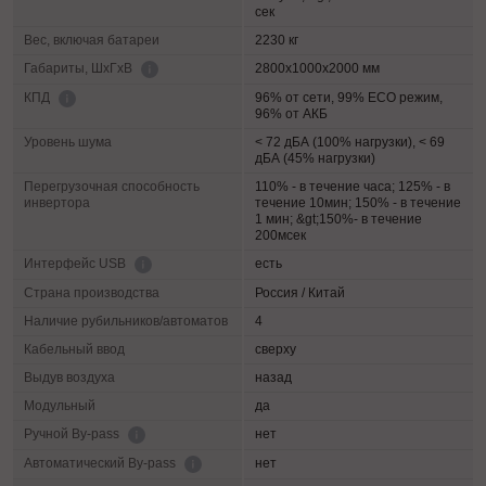
сек
Вес, включая батареи
2230 кг
2800х1000х2000 мм
Габариты, ШхГхВ
96% от сети, 99% ECO режим,
КПД
96% от АКБ
Уровень шума
< 72 дБА (100% нагрузки), < 69
дБА (45% нагрузки)
Перегрузочная способность
110% - в течение часа; 125% - в
инвертора
течение 10мин; 150% - в течение
1 мин; &gt;150%- в течение
200мсек
есть
Интерфейс USB
Страна производства
Россия / Китай
Наличие рубильников/автоматов
4
Кабельный ввод
сверху
Выдув воздуха
назад
Модульный
да
нет
Ручной By-pass
нет
Автоматический By-pass