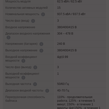
Мощность модуля
62.5 кВА / 62.5 кВт
Количество активных модулей
15
937.5 кВА / 937.5 кВт
Номинальная мощность
3
Число фаз (вход)
Входное напряжение
380/400/415 В
Диапазон входного напряжения
304 – 478 В
240 В
Напряжение (батарея)
380/400/415 В
Выходное напряжение
Входной коэффициент
&gt;0.99
мощности
3
Число фаз (выход)
Выходной коэффициент
1
мощности
50/60 Гц
Выходная частота
40-70 Гц
Диапазон входной частоты
Перегрузочная способность
110% - продолжительная
байпаса
работа; 125% - в течение 5
минут; 150% - в течение 1
минуты; &gt;150% - в течение 1