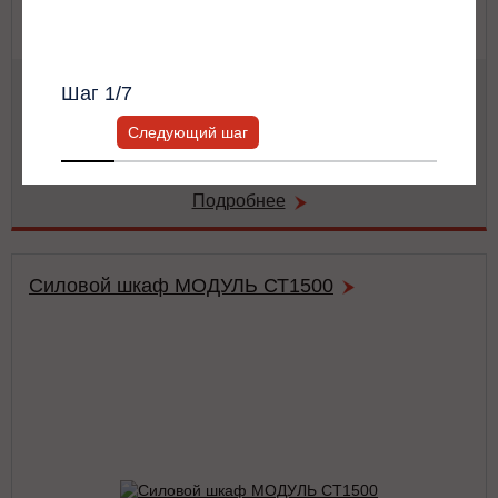
Всю информацию предоставит ваш
персональный менеджер.
Мощность:
62.5 кВА / 62.5 кВт
Шаг
1
/7
Тип:
двойного преобразования (on-line)
Число фаз на (вход/выход):
3/3
Следующий шаг
Габариты:
486x743x174 мм
Вес:
42 кг
Подробнее
Силовой шкаф МОДУЛЬ СТ1500