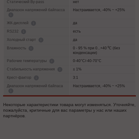
Статический By-pass
нет
Диапазон напряжений байпасса
Настраивается, -40% ~ +25%
да
ЖК-дисплей
есть
RS232
да
Холодный старт
0 - 95 % при 0...+40 ⁰С (без
Влажность
конденсации)
0-40°C/-40-70°C
Рабочие температуры
± 1%
Cтабильность напряжения
3:1
Крест-фактор
Диапазон напряжений байпаса
Настраивается, -40% ~ +25%
Некоторые характеристики товара могут изменяться. Уточняйте,
пожалуйста, критичные для вас параметры у нас или наших
партнёров.