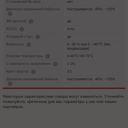
Статический By-pass
нет
Диапазон напряжений байпасса
Настраивается, -40% ~ +25%
да
ЖК-дисплей
есть
RS232
да
Холодный старт
0 - 95 % при 0...+40 ⁰С (без
Влажность
конденсации)
0-40°C/-40-70°C
Рабочие температуры
± 1%
Cтабильность напряжения
3:1
Крест-фактор
Диапазон напряжений байпаса
Настраивается, -40% ~ +25%
Некоторые характеристики товара могут изменяться. Уточняйте,
пожалуйста, критичные для вас параметры у нас или наших
партнёров.