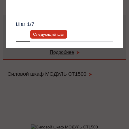
Всю информацию предоставит ваш
персональный менеджер.
Мощность:
62.5 кВА / 62.5 кВт
Шаг
1
/7
Тип:
двойного преобразования (on-line)
Число фаз на (вход/выход):
3/3
Следующий шаг
Габариты:
486x743x174 мм
Вес:
42 кг
Подробнее
Силовой шкаф МОДУЛЬ СТ1500