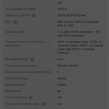
сек
Вес, включая батареи
1852 кг
2800х1000х2000 мм
Габариты, ШхГхВ
96% от сети, 99% ECO режим,
КПД
96% от АКБ
Уровень шума
< 72 дБА (100% нагрузки), < 69
дБА (45% нагрузки)
Перегрузочная способность
110% - в течение часа; 125% - в
инвертора
течение 10мин; 150% - в течение
1 мин; &gt;150%- в течение
200мсек
есть
Интерфейс USB
Страна производства
Россия / Китай
Наличие рубильников/автоматов
4
Кабельный ввод
сверху
Выдув воздуха
назад
Модульный
да
нет
Ручной By-pass
нет
Автоматический By-pass