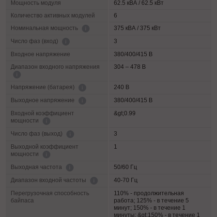
Мощность модуля
62.5 кВА / 62.5 кВт
Количество активных модулей
6
375 кВА / 375 кВт
Номинальная мощность
3
Число фаз (вход)
Входное напряжение
380/400/415 В
Диапазон входного напряжения
304 – 478 В
240 В
Напряжение (батарея)
380/400/415 В
Выходное напряжение
Входной коэффициент
&gt;0.99
мощности
3
Число фаз (выход)
Выходной коэффициент
1
мощности
50/60 Гц
Выходная частота
40-70 Гц
Диапазон входной частоты
Перегрузочная способность
110% - продолжительная
байпаса
работа; 125% - в течение 5
минут; 150% - в течение 1
минуты; &gt;150% - в течение 1