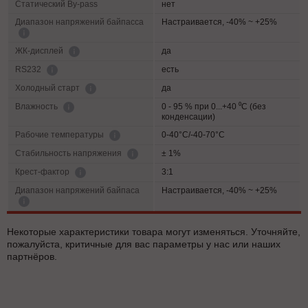
Статический By-pass
нет
Диапазон напряжений байпасса
Настраивается, -40% ~ +25%
да
ЖК-дисплей
есть
RS232
да
Холодный старт
0 - 95 % при 0...+40 ⁰С (без
Влажность
конденсации)
0-40°C/-40-70°C
Рабочие температуры
± 1%
Cтабильность напряжения
3:1
Крест-фактор
Диапазон напряжений байпаса
Настраивается, -40% ~ +25%
Некоторые характеристики товара могут изменяться. Уточняйте,
пожалуйста, критичные для вас параметры у нас или наших
партнёров.