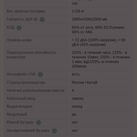
сек
Вес, включая батареи
1726 кг
2800х1000х2000 мм
Габариты, ШхГхВ
96% от сети, 99% ECO режим,
КПД
96% от АКБ
Уровень шума
< 72 дБА (100% нагрузки), < 69
дБА (45% нагрузки)
Перегрузочная способность
110% - в течение часа; 125% - в
инвертора
течение 10мин; 150% - в течение
1 мин; &gt;150%- в течение
200мсек
есть
Интерфейс USB
Страна производства
Россия / Китай
Наличие рубильников/автоматов
4
Кабельный ввод
сверху
Выдув воздуха
назад
Модульный
да
нет
Ручной By-pass
нет
Автоматический By-pass