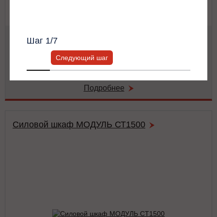
Всю информацию предоставит ваш
персональный менеджер.
Мощность:
62.5 кВА / 62.5 кВт
Шаг
1
/7
Тип:
двойного преобразования (on-line)
Число фаз на (вход/выход):
3/3
Следующий шаг
Габариты:
486x743x174 мм
Вес:
42 кг
Подробнее
Силовой шкаф МОДУЛЬ СТ1500