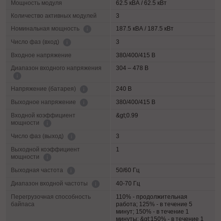
Мощность модуля
62.5 кВА / 62.5 кВт
Количество активных модулей
3
187.5 кВА / 187.5 кВт
Номинальная мощность
3
Число фаз (вход)
Входное напряжение
380/400/415 В
Диапазон входного напряжения
304 – 478 В
240 В
Напряжение (батарея)
380/400/415 В
Выходное напряжение
Входной коэффициент
&gt;0.99
мощности
3
Число фаз (выход)
Выходной коэффициент
1
мощности
50/60 Гц
Выходная частота
40-70 Гц
Диапазон входной частоты
Перегрузочная способность
110% - продолжительная
байпаса
работа; 125% - в течение 5
минут; 150% - в течение 1
минуты; &gt;150% - в течение 1