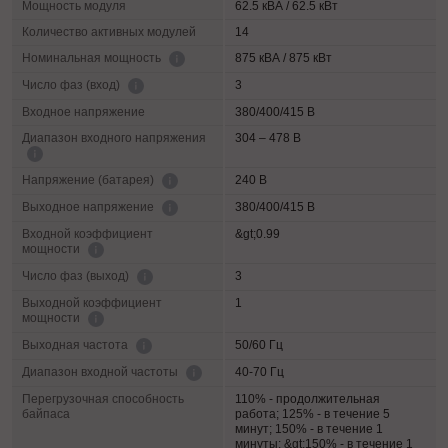
Мощность модуля
62.5 кВА / 62.5 кВт
Количество активных модулей
14
875 кВА / 875 кВт
Номинальная мощность
3
Число фаз (вход)
Входное напряжение
380/400/415 В
Диапазон входного напряжения
304 – 478 В
240 В
Напряжение (батарея)
380/400/415 В
Выходное напряжение
Входной коэффициент
&gt;0.99
мощности
3
Число фаз (выход)
Выходной коэффициент
1
мощности
50/60 Гц
Выходная частота
40-70 Гц
Диапазон входной частоты
Перегрузочная способность
110% - продолжительная
байпаса
работа; 125% - в течение 5
минут; 150% - в течение 1
минуты; &gt;150% - в течение 1