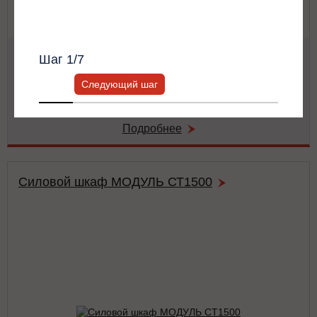
Всю информацию предоставит ваш
персональный менеджер.
Мощность:
62.5 кВА / 62.5 кВт
Шаг
1
/7
Тип:
двойного преобразования (on-line)
Число фаз на (вход/выход):
3/3
Следующий шаг
Габариты:
486x743x174 мм
Вес:
42 кг
Подробнее
Силовой шкаф МОДУЛЬ СТ1500