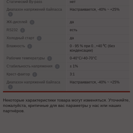
Статический By-pass
нет
Диапазон напряжений байпасса
Настраивается, -40% ~ +25%
да
ЖК-дисплей
есть
RS232
да
Холодный старт
0 - 95 % при 0...+40 ⁰С (без
Влажность
конденсации)
0-40°C/-40-70°C
Рабочие температуры
± 1%
Cтабильность напряжения
3:1
Крест-фактор
Диапазон напряжений байпаса
Настраивается, -40% ~ +25%
Некоторые характеристики товара могут изменяться. Уточняйте,
пожалуйста, критичные для вас параметры у нас или наших
партнёров.