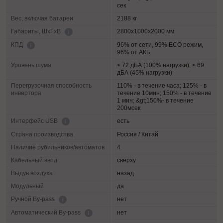
сек
Вес, включая батареи
2188 кг
2800х1000х2000 мм
Габариты, ШхГхВ
96% от сети, 99% ECO режим,
КПД
96% от АКБ
Уровень шума
< 72 дБА (100% нагрузки), < 69
дБА (45% нагрузки)
Перегрузочная способность
110% - в течение часа; 125% - в
инвертора
течение 10мин; 150% - в течение
1 мин; &gt;150%- в течение
200мсек
есть
Интерфейс USB
Страна производства
Россия / Китай
Наличие рубильников/автоматов
4
Кабельный ввод
сверху
Выдув воздуха
назад
Модульный
да
нет
Ручной By-pass
нет
Автоматический By-pass