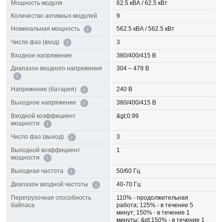
Мощность модуля
62.5 кВА / 62.5 кВт
Количество активных модулей
9
562.5 кВА / 562.5 кВт
Номинальная мощность
3
Число фаз (вход)
Входное напряжение
380/400/415 В
Диапазон входного напряжения
304 – 478 В
240 В
Напряжение (батарея)
380/400/415 В
Выходное напряжение
Входной коэффициент
&gt;0.99
мощности
3
Число фаз (выход)
Выходной коэффициент
1
мощности
50/60 Гц
Выходная частота
40-70 Гц
Диапазон входной частоты
Перегрузочная способность
110% - продолжительная
байпаса
работа; 125% - в течение 5
минут; 150% - в течение 1
минуты; &gt;150% - в течение 1