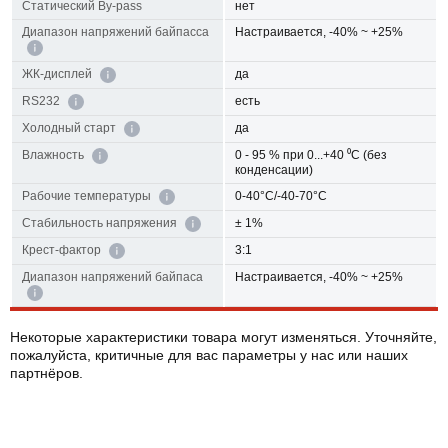
Статический By-pass
нет
Диапазон напряжений байпасса
Настраивается, -40% ~ +25%
да
ЖК-дисплей
есть
RS232
да
Холодный старт
0 - 95 % при 0...+40 ⁰С (без
Влажность
конденсации)
0-40°C/-40-70°C
Рабочие температуры
± 1%
Cтабильность напряжения
3:1
Крест-фактор
Диапазон напряжений байпаса
Настраивается, -40% ~ +25%
Некоторые характеристики товара могут изменяться. Уточняйте,
пожалуйста, критичные для вас параметры у нас или наших
партнёров.