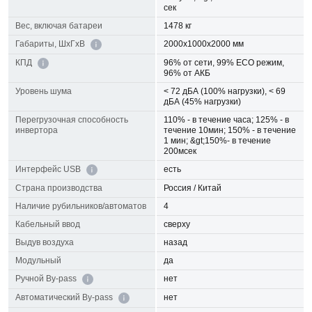
сек
Вес, включая батареи
1478 кг
2000х1000х2000 мм
Габариты, ШхГхВ
96% от сети, 99% ECO режим,
КПД
96% от АКБ
Уровень шума
< 72 дБА (100% нагрузки), < 69
дБА (45% нагрузки)
Перегрузочная способность
110% - в течение часа; 125% - в
инвертора
течение 10мин; 150% - в течение
1 мин; &gt;150%- в течение
200мсек
есть
Интерфейс USB
Страна производства
Россия / Китай
Наличие рубильников/автоматов
4
Кабельный ввод
сверху
Выдув воздуха
назад
Модульный
да
нет
Ручной By-pass
нет
Автоматический By-pass