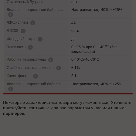
Статический By-pass
нет
Диапазон напряжений байпасса
Настраивается, -40% ~ +25%
да
ЖК-дисплей
есть
RS232
да
Холодный старт
0 - 95 % при 0...+40 ⁰С (без
Влажность
конденсации)
0-40°C/-40-70°C
Рабочие температуры
± 1%
Cтабильность напряжения
3:1
Крест-фактор
Диапазон напряжений байпаса
Настраивается, -40% ~ +25%
Некоторые характеристики товара могут изменяться. Уточняйте,
пожалуйста, критичные для вас параметры у нас или наших
партнёров.