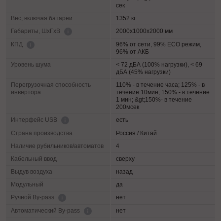
сек
Вес, включая батареи
1352 кг
2000х1000х2000 мм
Габариты, ШхГхВ
96% от сети, 99% ECO режим,
КПД
96% от АКБ
Уровень шума
< 72 дБА (100% нагрузки), < 69
дБА (45% нагрузки)
Перегрузочная способность
110% - в течение часа; 125% - в
инвертора
течение 10мин; 150% - в течение
1 мин; &gt;150%- в течение
200мсек
есть
Интерфейс USB
Страна производства
Россия / Китай
Наличие рубильников/автоматов
4
Кабельный ввод
сверху
Выдув воздуха
назад
Модульный
да
нет
Ручной By-pass
нет
Автоматический By-pass