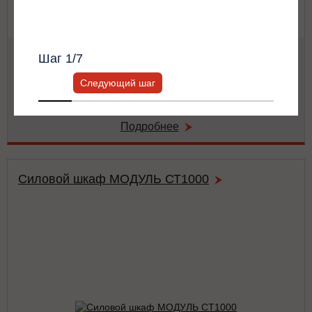
Всю информацию предоставит ваш
персональный менеджер.
Мощность:
62.5 кВА / 62.5 кВт
Шаг
1
/7
Тип:
двойного преобразования (on-line)
Число фаз на (вход/выход):
3/3
Следующий шаг
Габариты:
486x743x174 мм
Вес:
42 кг
Подробнее
Силовой шкаф МОДУЛЬ СТ1000