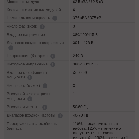
Мощность модуля
62.5 кВА / 62.5 кВт
Количество активных модулей
6
375 кВА / 375 кВт
Номинальная мощность
3
Число фаз (вход)
Входное напряжение
380/400/415 В
Диапазон входного напряжения
304 – 478 В
240 В
Напряжение (батарея)
380/400/415 В
Выходное напряжение
Входной коэффициент
&gt;0.99
мощности
3
Число фаз (выход)
Выходной коэффициент
1
мощности
50/60 Гц
Выходная частота
40-70 Гц
Диапазон входной частоты
Перегрузочная способность
110% - продолжительная
байпаса
работа; 125% - в течение 5
минут; 150% - в течение 1
минуты; &gt;150% - в течение 1