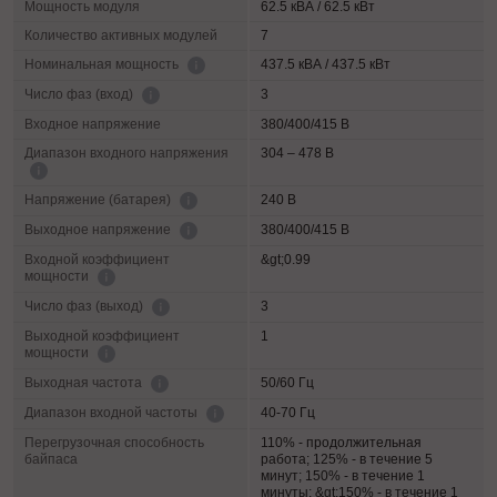
Мощность модуля
62.5 кВА / 62.5 кВт
Количество активных модулей
7
437.5 кВА / 437.5 кВт
Номинальная мощность
3
Число фаз (вход)
Входное напряжение
380/400/415 В
Диапазон входного напряжения
304 – 478 В
240 В
Напряжение (батарея)
380/400/415 В
Выходное напряжение
Входной коэффициент
&gt;0.99
мощности
3
Число фаз (выход)
Выходной коэффициент
1
мощности
50/60 Гц
Выходная частота
40-70 Гц
Диапазон входной частоты
Перегрузочная способность
110% - продолжительная
байпаса
работа; 125% - в течение 5
минут; 150% - в течение 1
минуты; &gt;150% - в течение 1