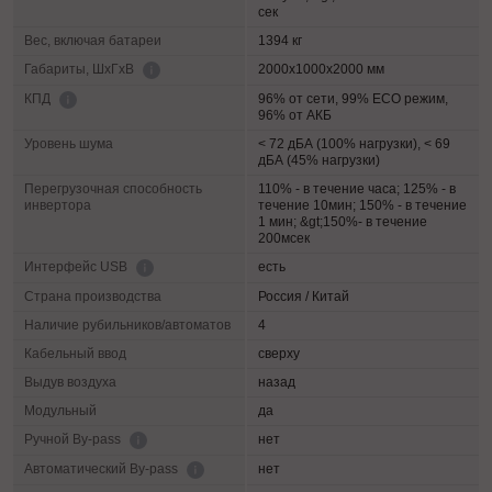
сек
Вес, включая батареи
1394 кг
2000х1000х2000 мм
Габариты, ШхГхВ
96% от сети, 99% ECO режим,
КПД
96% от АКБ
Уровень шума
< 72 дБА (100% нагрузки), < 69
дБА (45% нагрузки)
Перегрузочная способность
110% - в течение часа; 125% - в
инвертора
течение 10мин; 150% - в течение
1 мин; &gt;150%- в течение
200мсек
есть
Интерфейс USB
Страна производства
Россия / Китай
Наличие рубильников/автоматов
4
Кабельный ввод
сверху
Выдув воздуха
назад
Модульный
да
нет
Ручной By-pass
нет
Автоматический By-pass