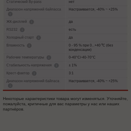
Статический By-pass
нет
Диапазон напряжений байпасса
Настраивается, -40% ~ +25%
да
ЖК-дисплей
есть
RS232
да
Холодный старт
0 - 95 % при 0...+40 ⁰С (без
Влажность
конденсации)
0-40°C/-40-70°C
Рабочие температуры
± 1%
Cтабильность напряжения
3:1
Крест-фактор
Диапазон напряжений байпаса
Настраивается, -40% ~ +25%
Некоторые характеристики товара могут изменяться. Уточняйте,
пожалуйста, критичные для вас параметры у нас или наших
партнёров.