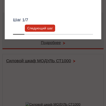
Всю информацию предоставит ваш
персональный менеджер.
Мощность:
62.5 кВА / 62.5 кВт
Шаг
1
/7
Тип:
двойного преобразования (on-line)
Число фаз на (вход/выход):
3/3
Следующий шаг
Габариты:
486x743x174 мм
Вес:
42 кг
Подробнее
Силовой шкаф МОДУЛЬ СТ1000